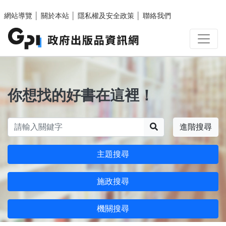
跳至主要內容區塊
網站導覽
│
關於本站
│
隱私權及安全政策
│
聯絡我們
你想找的好書在這裡！
搜尋
進階搜尋
主題搜尋
施政搜尋
機關搜尋