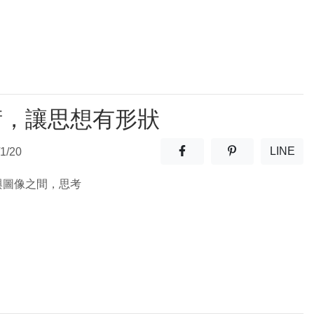
術，讓思想有形狀
分享至facebook(另開新視窗
分享至噗浪(另開
LINE
1/20
(另開
與圖像之間，思考