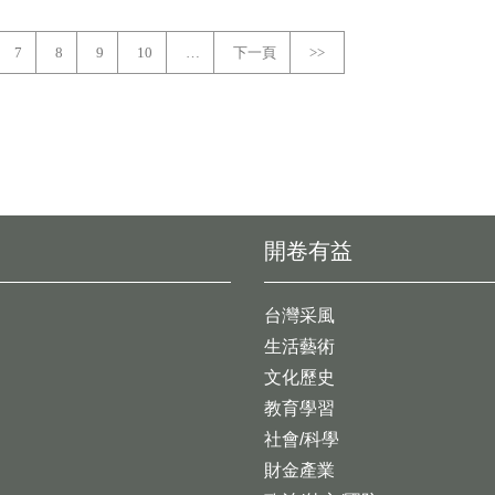
7
8
9
10
…
下一頁
>>
開卷有益
台灣采風
生活藝術
文化歷史
教育學習
社會/科學
財金產業