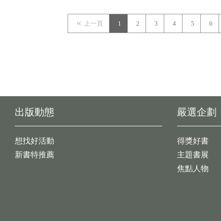
上一頁
1
2
3
4
5
6
出版動態
嚴選企劃
想找好活動
得獎好書
新書特推薦
主題書展
焦點人物