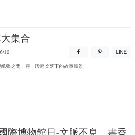
本大集合
分享至facebook(另開新視窗
分享至噗浪(另開
LINE
6/16
(另開
與紙張之間，尋一段輕柔落下的故事風景
8國際博物館日-文脈不息，書香