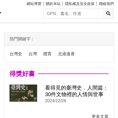
網站導覽
│
關於本站
│
隱私權及安全政策
│
聯絡我們
搜
熱門關鍵字：
台灣史
台灣
體育
北港進香
得獎好書
)
新視窗)
新視窗)
看得見的臺灣史．人間篇：
30件文物裡的人情與世事
2024/12/26
更多文章