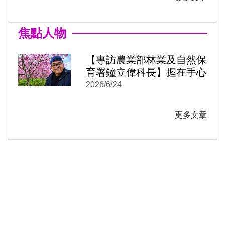
焦點人物
【專訪農業部林業及自然保
育署鐘立偉科長】握在手心
的是臺灣這座島嶼的紋理：
2026/6/24
)
新視窗)
《阡陌之森》從月曆到米蠟
新視窗)
筆
更多文章