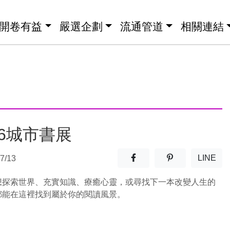
開卷有益
嚴選企劃
流通管道
相關連結
26城市書展
分享至facebook(另開新視窗
分享至噗浪(另開
LINE
7/13
(另開
想探索世界、充實知識、療癒心靈，或尋找下一本改變人生的
都能在這裡找到屬於你的閱讀風景。