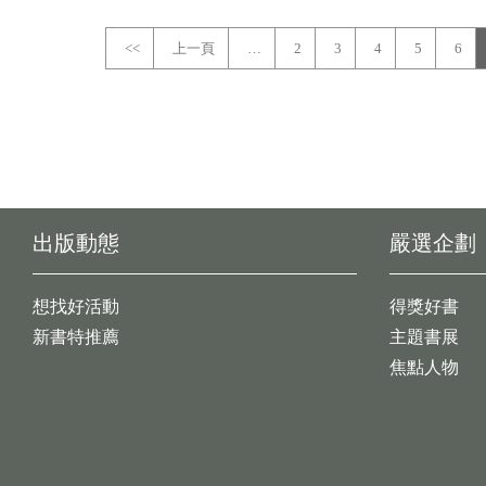
<<
上一頁
…
2
3
4
5
6
出版動態
嚴選企劃
想找好活動
得獎好書
新書特推薦
主題書展
焦點人物