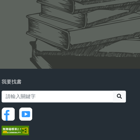
我要找書
搜尋