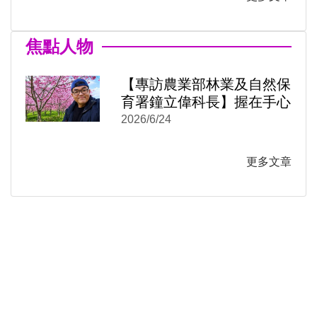
焦點人物
【專訪農業部林業及自然保
育署鐘立偉科長】握在手心
的是臺灣這座島嶼的紋理：
2026/6/24
)
新視窗)
《阡陌之森》從月曆到米蠟
新視窗)
筆
更多文章