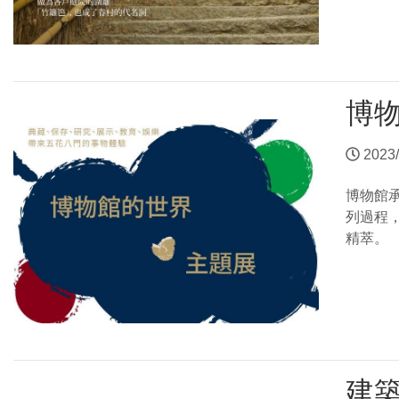
博
2023/
博物館
列過程
精萃。
建築