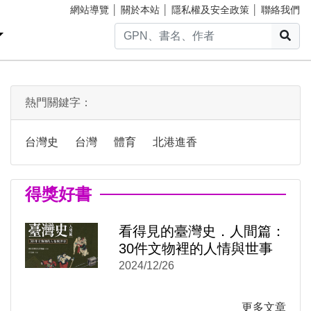
網站導覽
│
關於本站
│
隱私權及安全政策
│
聯絡我們
搜
熱門關鍵字：
台灣史
台灣
體育
北港進香
得獎好書
)
新視窗)
新視窗)
看得見的臺灣史．人間篇：
30件文物裡的人情與世事
2024/12/26
更多文章