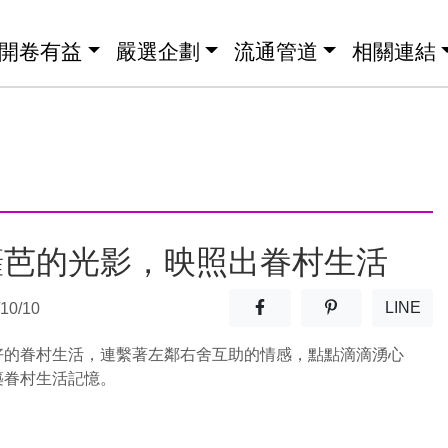
開卷有益
嚴選企劃
流通管道
相關連結
籬芭的光影，映照出眷村生活
分享至facebook(另開新視窗
分享至噗浪(另開
LINE
10/10
(另開
好的眷村生活，連繫著左鄰右舍互助的情感，點點滴滴湧心
築眷村生活記憶。