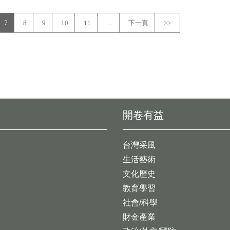
7
8
9
10
11
…
下一頁
>>
開卷有益
台灣采風
生活藝術
文化歷史
教育學習
社會/科學
財金產業