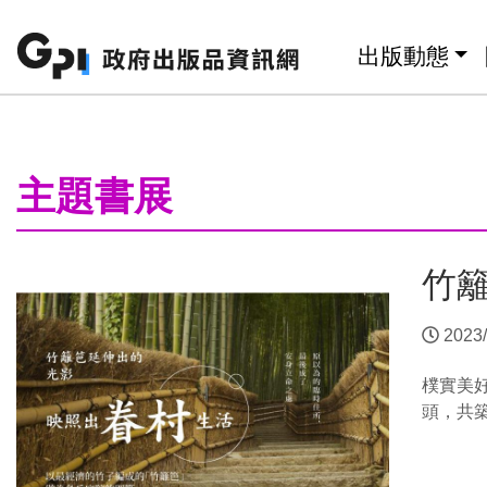
跳至主要內容區塊
:::
出版動態
:::
主題書展
竹
2023/
樸實美
頭，共