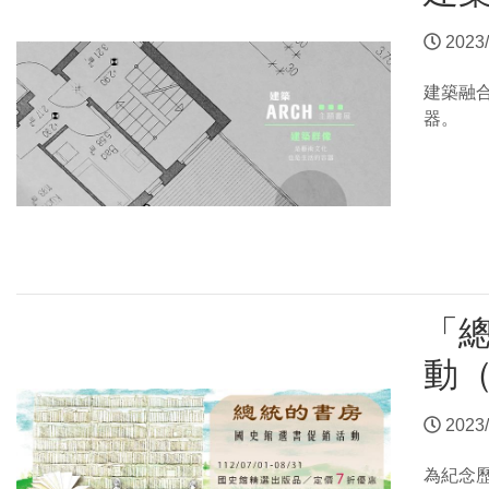
2023/
建築融
器。
「
動（7
2023/
為紀念