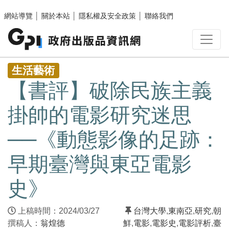
跳至主要內容區塊
網站導覽
│
關於本站
│
隱私權及安全政策
│
聯絡我們
:::
生活藝術
【書評】破除民族主義
掛帥的電影研究迷思
──《動態影像的足跡：
早期臺灣與東亞電影
史》
上稿時間：2024/03/27
台灣大學
,
東南亞
,
研究
,
朝
撰稿人：
翁煌德
鮮
,
電影
,
電影史
,
電影評析
,
臺