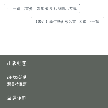
<上一篇 【書介】加加減減-和身體玩遊戲
【書介】新竹藝術家叢書─陳進 下一篇>
出版動態
想找好活動
新書特推薦
嚴選企劃