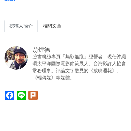
撰稿人簡介
相關文章
翁煌德
臉書粉絲專頁「無影無蹤」經營者，現任沖繩
環太平洋國際電影節策展人、台灣影評人協會
常務理事。評論文字散見於《放映週報》、
《端傳媒》等媒體。
Facebook(另
Line(另
Plurk(另
開
開
開
新
新
新
視
視
視
窗)
窗)
窗)