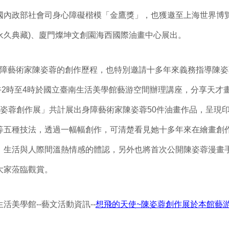
內政部社會司身心障礙楷模「金鷹獎」，也獲邀至上海世界博覽會
永久典藏)、廈門燦坤文創園海西國際油畫中心展出。
藝術家陳姿蓉的創作歷程，也特別邀請十多年來義務指導陳姿
下午2時至4時於國立臺南生活美學館藝游空間辦理講座，分享天才
陳姿蓉創作展」共計展出身障藝術家陳姿蓉50件油畫作品，呈現
等五種技法，透過一幅幅創作，可清楚看見她十多年來在繪畫創
、生活與人際間溫熱情感的體認，另外也將首次公開陳姿蓉漫畫
大家蒞臨觀賞。
活美學館--藝文活動資訊--
想飛的天使~陳姿蓉創作展於本館藝