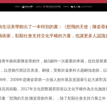
南生活美學館出了一本特別的書：《想飛的天使：陳姿蓉
藝術家，彰顯社會支持文化平權的力量，也讓更多人認識
年藝術家陳姿蓉創作，她3歲時一次嚴重的車禍，從此發展遲
彙，以塗鴉代替語言表達。嗣後，受教於遠東科大趙嗣強老師，
08年、2009年是陳姿蓉第一次個人創作展及巡迴展引起大家對
接見與鼓勵。2017年文化部鄭麗君部長以文化平權作為文化施
策畫「想飛的天使:陳姿蓉創作展」，除了彰顯社會支持力量之外