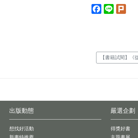
Facebook(另
Line(另
Plur
開
開
開
新
新
新
視
視
視
窗)
窗)
窗)
【書籍試閱】《從沉
出版動態
嚴選企劃
想找好活動
得獎好書
新書特推薦
主題書展