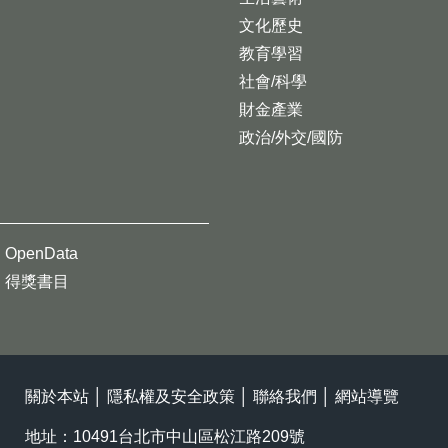
文化歷史
教育學習
社會/科學
財金產業
政治/外交/國防
OpenData
得獎書目
關於本站
│
隱私權及安全政策
│
聯絡我們
│
網站導覽
地址：10491台北市中山區松江路209號