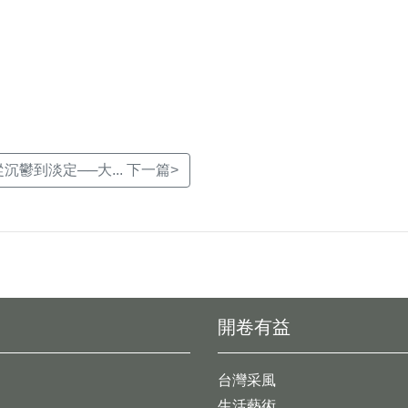
k(另
鬱到淡定──大... 下一篇>
開卷有益
台灣采風
生活藝術