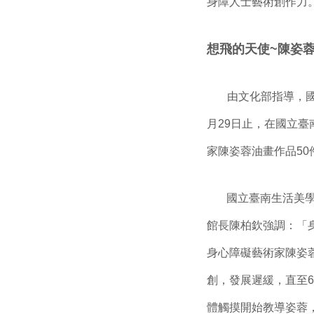
身障人士藝術創作力
想飛的天使~陳姿
由文化部指導，國立
月29日止，在國立
家陳姿蓉油畫作品50
國立臺南生活美學館
館長陳柏欽強調：「
身心障礙藝術家陳姿
創，發展遲緩，直至
體觸摸開始教導姿蓉