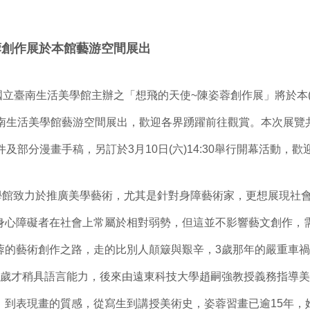
。
蓉創作展於本館藝游空間展出
臺南生活美學館主辦之「想飛的天使~陳姿蓉創作展」將於本(10
臺南生活美學館藝游空間展出，歡迎各界踴躍前往觀賞。本次展覽
件及部分漫畫手稿，另訂於3月10日(六)14:30舉行開幕活動，
致力於推廣美學藝術，尤其是針對身障藝術家，更想展現社會
身心障礙者在社會上常屬於相對弱勢，但這並不影響藝文創作，
蓉的藝術創作之路，走的比別人顛簸與艱辛，3歲那年的嚴重車
6歲才稍具語言能力，後來由遠東科技大學趙嗣強教授義務指導
，到表現畫的質感，從寫生到講授美術史，姿蓉習畫已逾15年，