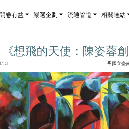
開卷有益
嚴選企劃
流通管道
相關連結
】《想飛的天使：陳姿蓉創
4/13
國立臺