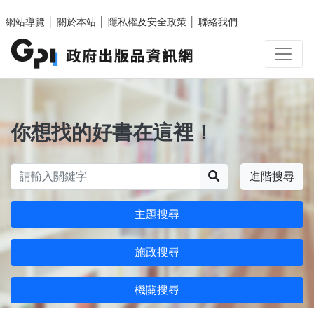
跳至主要內容區塊
網站導覽
│
關於本站
│
隱私權及安全政策
│
聯絡我們
你想找的好書在這裡！
搜尋
進階搜尋
主題搜尋
施政搜尋
機關搜尋