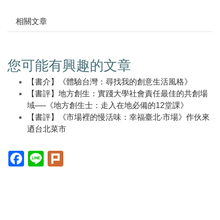
相關文章
您可能有興趣的文章
【書介】《體驗台灣：尋找我的創意生活風格》
【書評】地方創生：實踐大學社會責任最佳的共創場
域──《地方創生士：走入在地必備的12堂課》
【書評】《市場裡的慢活味：幸福臺北‧市場》作伙來
迺台北菜市
Facebook(另
Line(另
Plurk(另
開
開
開
新
新
新
視
視
視
窗)
窗)
窗)