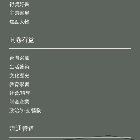
得獎好書
主題書展
焦點人物
開卷有益
台灣采風
生活藝術
文化歷史
教育學習
社會/科學
財金產業
政治/外交/國防
流通管道