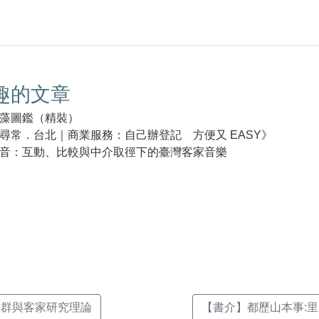
趣的文章
藻圖鑑（精裝）
尋常．台北｜商業服務：自己辦登記 方便又 EASY》
音：互動、比較與中介取徑下的臺灣客家音樂
k(另
族群與客家研究理論
【書介】都歷山本事:里