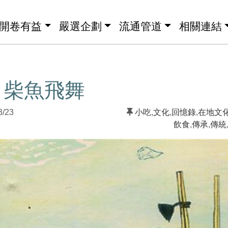
開卷有益
嚴選企劃
流通管道
相關連結
】柴魚飛舞
3/23
小吃
,
文化
,
回憶錄
,
在地文
飲食
,
傳承
,
傳統