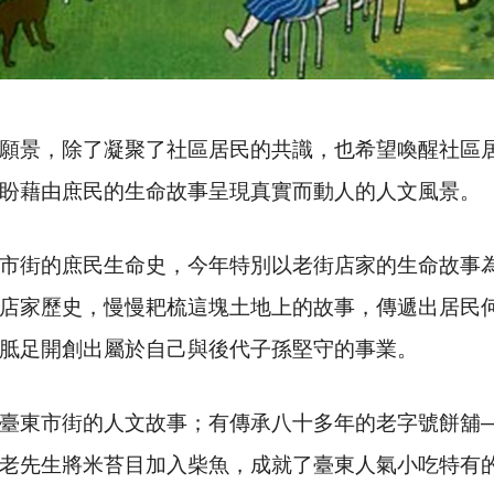
願景，除了凝聚了社區居民的共識，也希望喚醒社區
盼藉由庶民的生命故事呈現真實而動人的人文風景。
市街的庶民生命史，今年特別以老街店家的生命故事
店家歷史，慢慢耙梳這塊土地上的故事，傳遞出居民
胝足開創出屬於自己與後代子孫堅守的事業。
臺東市街的人文故事；有傳承八十多年的老字號餅舖
老先生將米苔目加入柴魚，成就了臺東人氣小吃特有