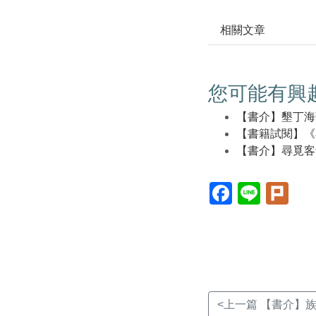
相關文章
您可能有興
【書介】墾丁海
【書籍試閱】《
【書介】尋覓客
Facebook(另
Line(另
Plur
開
開
開
新
新
新
視
視
視
窗)
窗)
窗)
<上一篇 【書介】