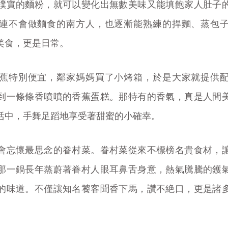
樸實的麵粉，就可以變化出無數美味又能填飽家人肚子
連不會做麵食的南方人，也逐漸能熟練的捍麵、蒸包
美食，更是日常。
蕉特別便宜，鄰家媽媽買了小烤箱，於是大家就提供
到一條條香噴噴的香蕉蛋糕。那特有的香氣，真是人間
活中，手舞足蹈地享受著甜蜜的小確幸。
會忘懷最思念的眷村菜。眷村菜從來不標榜名貴食材，
那一鍋長年蒸蔚著眷村人眼耳鼻舌身意，熱氣騰騰的鑊
的味道。不僅讓知名饕客聞香下馬，讚不絶口，更是諸