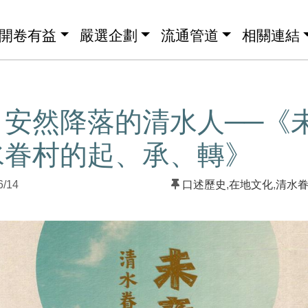
開卷有益
嚴選企劃
流通管道
相關連結
】安然降落的清水人──《
水眷村的起、承、轉》
6/14
口述歷史
,
在地文化
,
清水