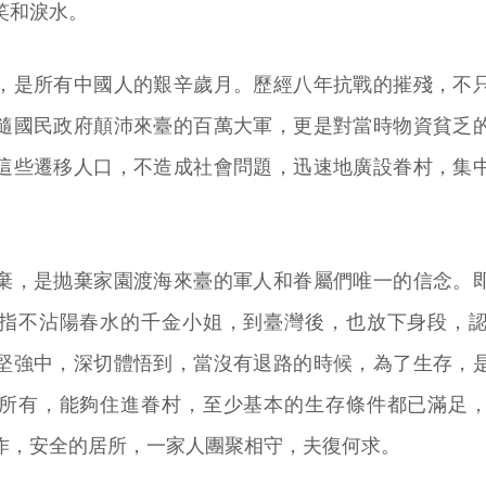
笑和淚水。
，是所有中國人的艱辛歲月。歷經八年抗戰的摧殘，不
隨國民政府顛沛來臺的百萬大軍，更是對當時物資貧乏
這些遷移人口，不造成社會問題，迅速地廣設眷村，集
棄，是抛棄家園渡海來臺的軍人和眷屬們唯一的信念。
指不沾陽春水的千金小姐，到臺灣後，也放下身段，
堅強中，深切體悟到，當沒有退路的時候，為了生存，
所有，能夠住進眷村，至少基本的生存條件都已滿足
作，安全的居所，一家人團聚相守，夫復何求。