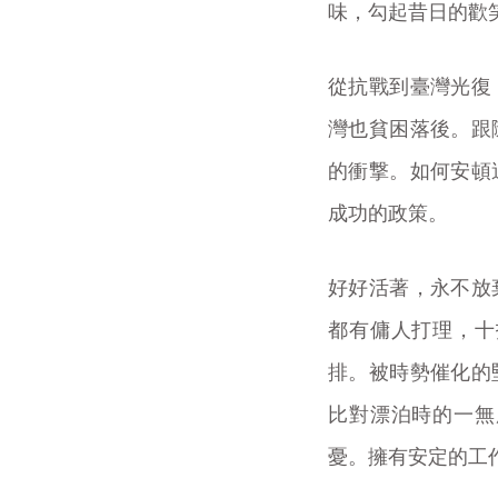
味，勾起昔日的歡
從抗戰到臺灣光復
灣也貧困落後。跟
的衝撃。如何安頓
成功的政策。
好好活著，永不放
都有傭人打理，十
排。被時勢催化的
比對漂泊時的一無
憂。擁有安定的工