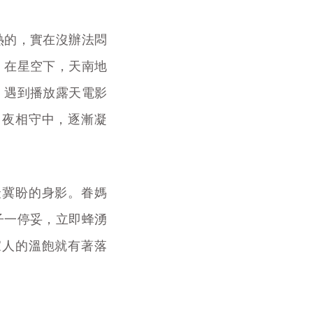
熱的，實在沒辦法悶
，在星空下，天南地
。遇到播放露天電影
日夜相守中，逐漸凝
最冀盼的身影。眷媽
子一停妥，立即蜂湧
家人的溫飽就有著落