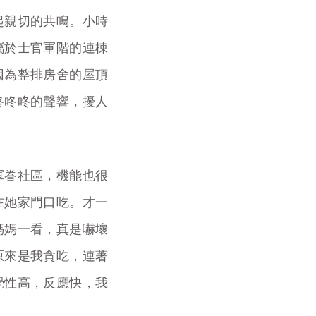
起親切的共鳴。小時
屬於士官軍階的連棟
因為整排房舍的屋頂
咚咚咚的聲響，擾人
軍眷社區，機能也很
在她家門口吃。才一
媽媽一看，真是嚇壞
原來是我貪吃，連著
覺性高，反應快，我