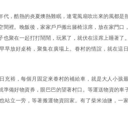
年代，酷熱的炎夏燠熱難眠，連電風扇吹出來的風都是
空間裡。晚飯後，家家戶戶搬出籐椅涼席，放在家門口
子也聚在一起打打鬧鬧，玩累了，就伏在涼席上睡著了
早早放好桌椅，聚集在廣場上。眷村的情誼，就在這
日充裕，每個月固定來眷村的補給車，就是大人小孩
就準備好物資券，眼巴巴的望著村口。等運送物資的車
也站立一旁，等著搬運物資回家。有了柴米油鹽，一