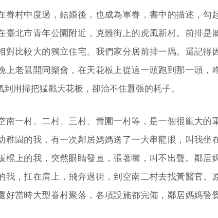
在眷村中度過，結婚後，也成為軍眷，書中的描述，勾
在臺北市青年公園附近，克難街上的虎風新村。前排是
相對比較大的獨立住宅。我們家分居前排一隅。還記得
晚上老鼠開同樂會，在天花板上從這一頭跑到那一頭，
氣到用掃把猛戳天花板，卻治不住囂張的耗子。
空南一村、二村、三村、壽園一村等，是一個很龐大的
幼稚園的我，有一次鄰居媽媽送了一大串龍眼，叫我坐
板櫈上的我，突然眼睛發直，張著嘴，叫不出聲。鄰居
的我，扛在肩上，飛奔過街，到空南二村去找黃醫官。
還好當時大型眷村聚落，各項設施都完備，鄰居媽媽警