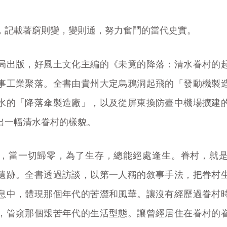
，記載著窮則變，變則通，努力奮鬥的當代史實。
局出版，好風土文化主編的《未竟的降落：清水眷村的
事工業聚落。全書由貴州大定烏鴉洞起飛的「發動機製
水的「降落傘製造廠」，以及從屏東換防臺中機場擴建
出一幅清水眷村的樣貌。
，當一切歸零，為了生存，總能絕處逢生。眷村，就
遺跡。全書透過訪談，以第一人稱的敘事手法，把眷村
息中，體現那個年代的苦澀和風華。讓沒有經歷過眷村
，管窺那個艱苦年代的生活型態。讓曾經居住在眷村的