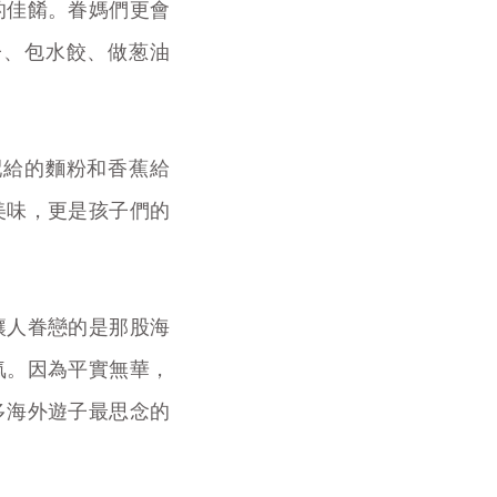
的佳餚。眷媽們更會
子、包水餃、做葱油
配給的麵粉和香蕉給
美味，更是孩子們的
讓人眷戀的是那股海
氣。因為平實無華，
多海外遊子最思念的