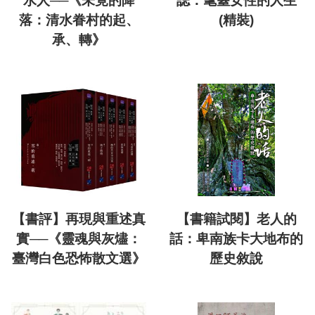
水人──《未竟的降
誌：耄耋女性的人生
落：清水眷村的起、
(精裝)
承、轉》
【書評】再現與重述真
【書籍試閱】老人的
實──《靈魂與灰燼：
話：卑南族卡大地布的
臺灣白色恐怖散文選》
歷史敘說