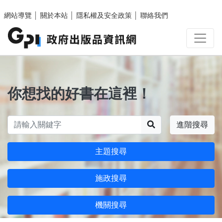
跳至主要內容區塊
網站導覽
│
關於本站
│
隱私權及安全政策
│
聯絡我們
你想找的好書在這裡！
搜尋
進階搜尋
主題搜尋
施政搜尋
機關搜尋