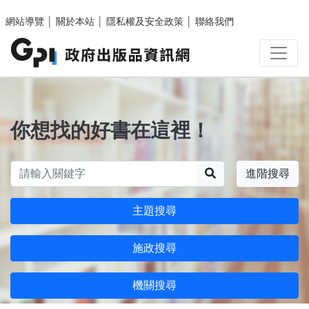
跳至主要內容區塊
網站導覽
│
關於本站
│
隱私權及安全政策
│
聯絡我們
你想找的好書在這裡！
搜尋
進階搜尋
主題搜尋
施政搜尋
機關搜尋