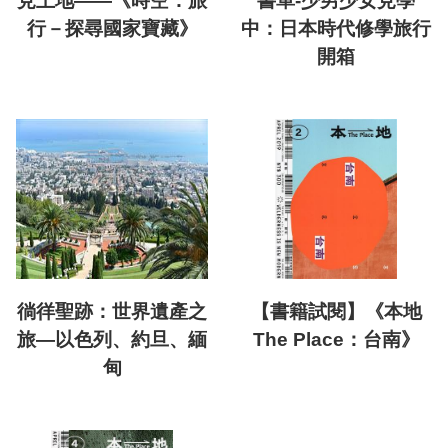
見土地——《時空．旅
書單-少男少女見學
行－探尋國家寶藏》
中：日本時代修學旅行
開箱
徜徉聖跡：世界遺產之
【書籍試閱】《本地
旅—以色列、約旦、緬
The Place：台南》
甸