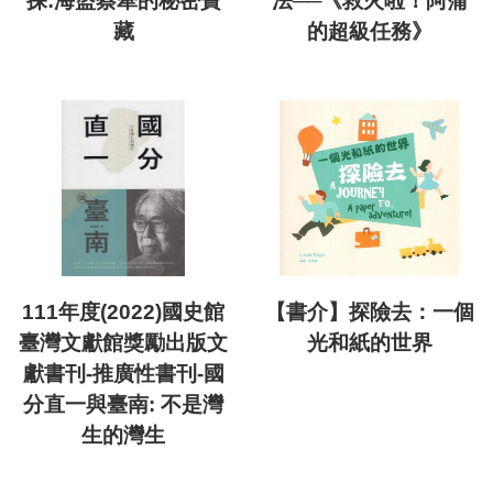
探:海盜蔡牽的秘密寶
法──《救火啦！阿蒲
藏
的超級任務》
111年度(2022)國史館
【書介】探險去：一個
臺灣文獻館獎勵出版文
光和紙的世界
獻書刊-推廣性書刊-國
分直一與臺南: 不是灣
生的灣生