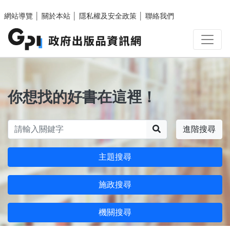
跳至主要內容區塊
網站導覽
│
關於本站
│
隱私權及安全政策
│
聯絡我們
你想找的好書在這裡！
搜尋
進階搜尋
主題搜尋
施政搜尋
機關搜尋