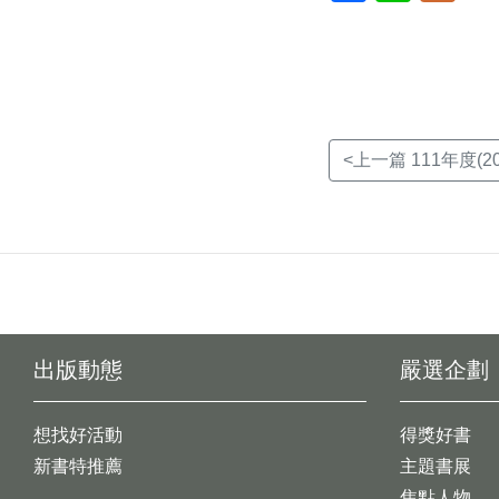
新
新
新
視
視
視
窗)
窗)
窗)
<上一篇 111年度(20
出版動態
嚴選企劃
想找好活動
得獎好書
新書特推薦
主題書展
焦點人物