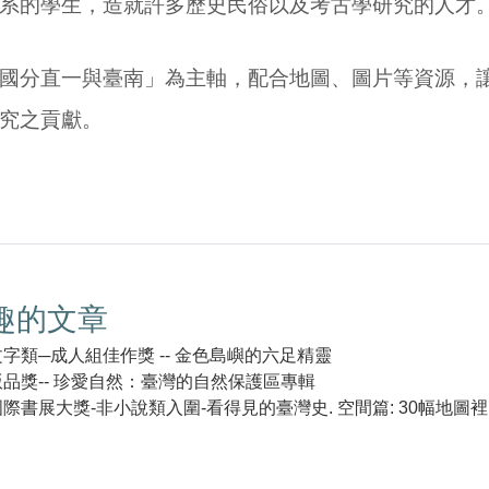
系的學生，造就許多歷史民俗以及考古學研究的人才
國分直一與臺南」為主軸，配合地圖、圖片等資源，
究之貢獻。
趣的文章
字類─成人組佳作獎 -- 金色島嶼的六足精靈
版品獎-- 珍愛自然：臺灣的自然保護區專輯
國際書展大獎-非小說類入圍-看得見的臺灣史. 空間篇: 30幅地圖
k(另