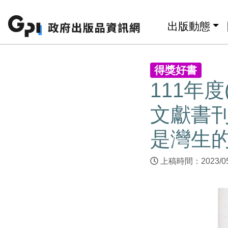
跳至主要內容區塊
:::
出版動態
:::
得獎好書
111年
文獻書刊
是灣生
上稿時間：2023/0