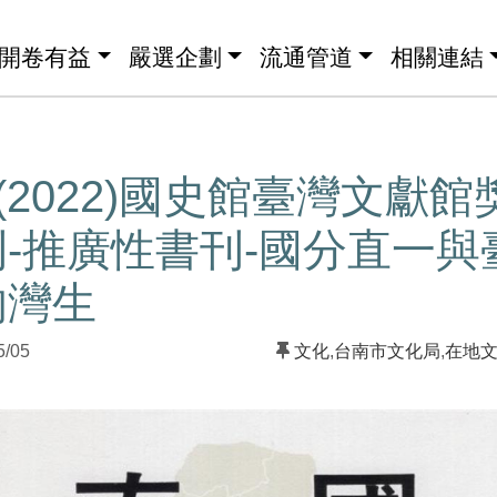
開卷有益
嚴選企劃
流通管道
相關連結
度(2022)國史館臺灣文獻
-推廣性書刊-國分直一與臺
的灣生
5/05
文化
,
台南市文化局
,
在地