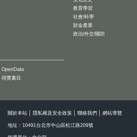
教育學習
社會/科學
財金產業
政治/外交/國防
OpenData
得獎書目
關於本站
│
隱私權及安全政策
│
聯絡我們
│
網站導覽
地址：10491台北市中山區松江路209號