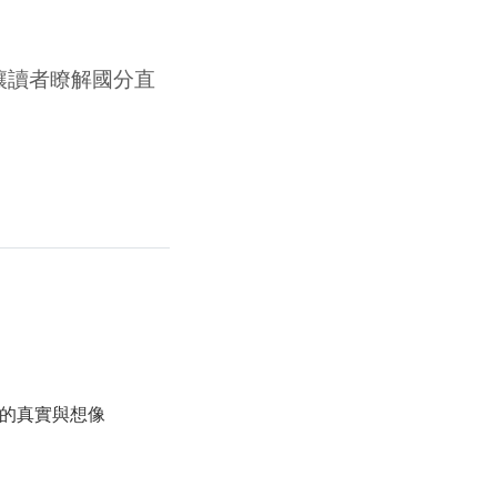
。
讓讀者瞭解國分直
裡的真實與想像