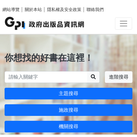
跳至主要內容區塊
網站導覽
│
關於本站
│
隱私權及安全政策
│
聯絡我們
你想找的好書在這裡！
搜尋
進階搜尋
主題搜尋
施政搜尋
機關搜尋