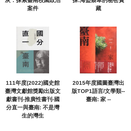
灰：探索臺南校園政治
探:海盜蔡牽的秘密寶
案件
藏
111年度(2022)國史館
2015年度國圖臺灣出
臺灣文獻館獎勵出版文
版TOP1語言/文學類--
獻書刊-推廣性書刊-國
臺南: 家 --
分直一與臺南: 不是灣
生的灣生