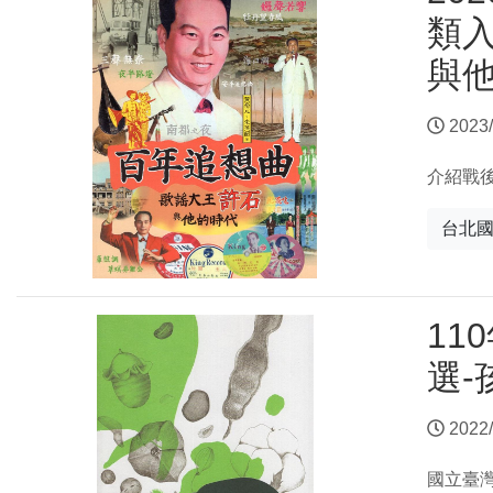
類入
與
2023/
介紹戰
台北
11
選-
2022/
國立臺