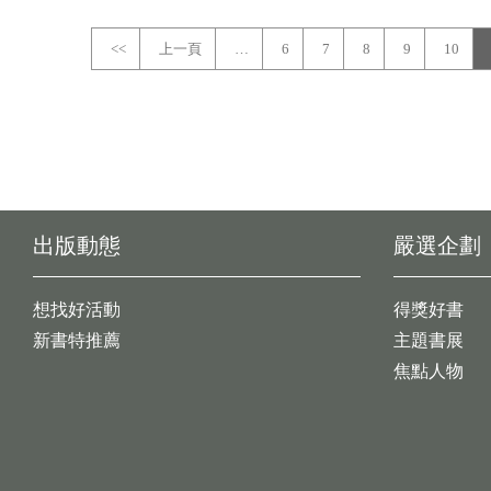
<<
上一頁
…
6
7
8
9
10
出版動態
嚴選企劃
想找好活動
得獎好書
新書特推薦
主題書展
焦點人物