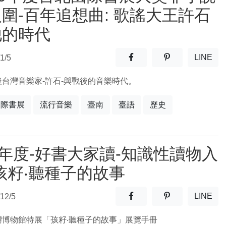
圍-百年追想曲: 歌謠大王許石
他的時代
分享至facebook(另開新視窗
分享至噗浪(另開
LINE
1/5
(另開
後台灣音樂家-許石-與戰後的音樂時代。
國際書展
流行音樂
臺南
臺語
歷史
0年度-好書大家讀-知識性讀物入
孩籽‧聽種子的故事
分享至facebook(另開新視窗
分享至噗浪(另開
LINE
12/5
(另開
灣博物館特展「孩籽‧聽種子的故事」展覽手冊