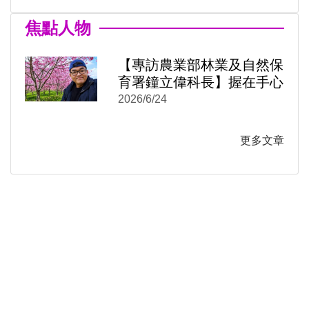
焦點人物
【專訪農業部林業及自然保
育署鐘立偉科長】握在手心
的是臺灣這座島嶼的紋理：
2026/6/24
《阡陌之森》從月曆到米蠟
筆
更多文章
)
新視窗)
新視窗)