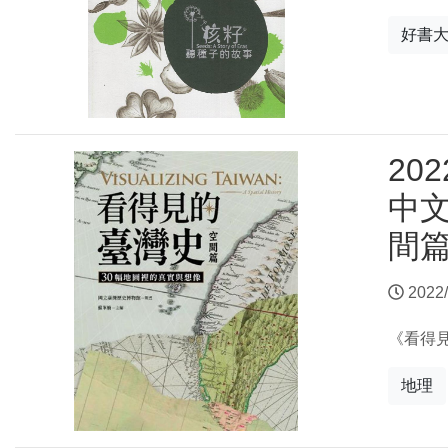
好書
20
中
間
2022/
《看得見
地理