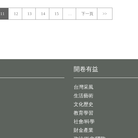
11
12
13
14
15
…
下一頁
>>
開卷有益
台灣采風
生活藝術
文化歷史
教育學習
社會/科學
財金產業