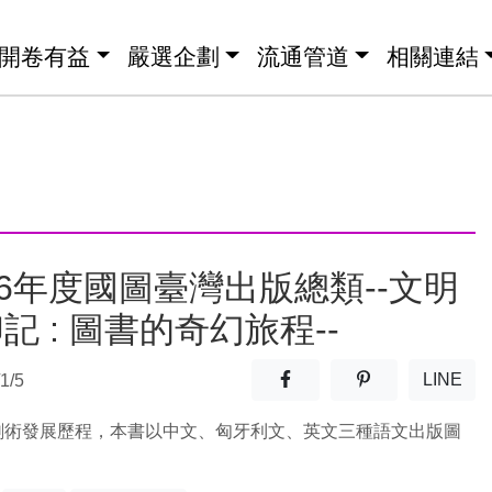
開卷有益
嚴選企劃
流通管道
相關連結
16年度國圖臺灣出版總類--文明
記 : 圖書的奇幻旅程--
分享至facebook(另開新視窗
分享至噗浪(另開
LINE
1/5
(另開
刷術發展歷程，本書以中文、匈牙利文、英文三種語文出版圖