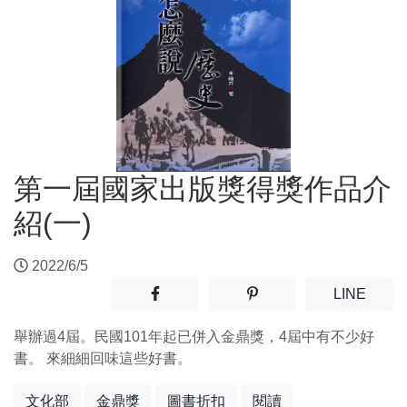
第一屆國家出版獎得獎作品介
紹(一)
2022/6/5
分享至facebook(另開新視窗)
分享至噗浪(另開新視窗)
(另開
LINE
舉辦過4屆。民國101年起已併入金鼎獎，4屆中有不少好
書。 來細細回味這些好書。
文化部
金鼎獎
圖書折扣
閱讀