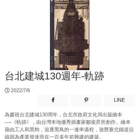
台北建城130週年-軌跡
2022/7/6
分享至facebook(另開新視窗)
分享至噗浪(另開新視窗)
(另開
LINE
為慶祝台北建城130周年，台北市政府文化局出版繪本
──《軌跡》，由台灣本地優秀插畫家鄒俊昇所創作。繪本
藉由工人和黑狗，追逐黑鳥的一連串過程，遊歷臺北鐵道沿
線因為產業發達而在一百多年前興建的建築。