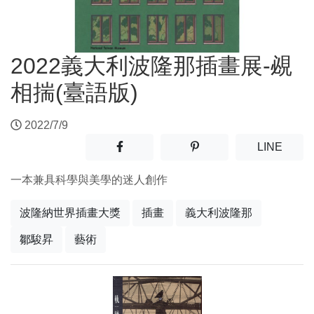
2022義大利波隆那插畫展-覕
相揣(臺語版)
2022/7/9
分享至facebook(另開新視窗)
分享至噗浪(另開新視窗)
(另開
LINE
一本兼具科學與美學的迷人創作
波隆納世界插畫大獎
插畫
義大利波隆那
鄒駿昇
藝術