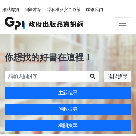
跳至主要內容區塊
網站導覽
│
關於本站
│
隱私權及安全政策
│
聯絡我們
你想找的好書在這裡！
搜尋
進階搜尋
主題搜尋
施政搜尋
機關搜尋