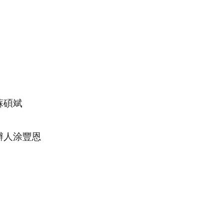
蘇碩斌
辦人涂豐恩