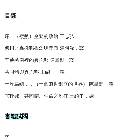
目錄
序╱（複數）空間的政治 王志弘
傅柯之異托邦概念與問題 湯明潔．譯
芒通墓園裡的異托邦 陳韋勳．譯
共同體與異托邦 王紹中．譯
一座島嶼……（一個遺世獨立的世界） 陳韋勳．譯
異托邦、共同體、生命之所在 王紹中．譯
書籍試閱