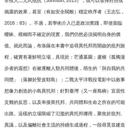
非投入二元式抵抗（Johnson, 2013），或可以發揮對照或
揭露的效果，甚至（有如安全閥般）穩定秩序者（王志弘，
2016：83）。不過，若學術介入已是政治實踐，即使面臨
曖昧、模糊而不確定的現實，我們仍然必須揭明自身的價
值。就此而論，布洛薩在本書中追尋異托邦而開啟的批判旅
程，確實有著鮮明立場，具現於：芒通墓園；盧梭《孤獨漫
步者的遐想》在被逐離人類共同體後，萌生的「與自我的共
同體」（落腳於聖皮耶島）；二戰太平洋戰役電影中以敘事
想像力創造的小島異托邦；針對臺灣（又一座島嶼）宜居性
災難的反思，以及串接異托邦、共同體和生命之所在的可能
出路。這樣的立場限縮了氾濫的異托邦挪用，聚焦於批判、
異議，以及偏離社會主流的持續生成過程，一段尋覓並建造