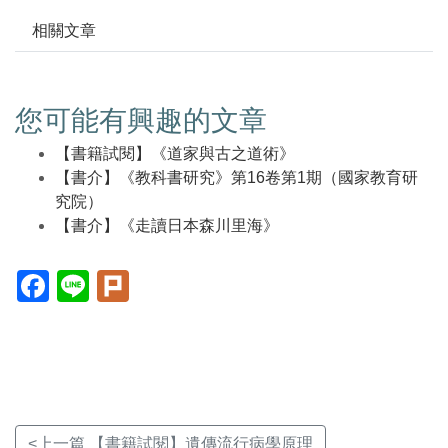
相關文章
您可能有興趣的文章
【書籍試閱】《道家與古之道術》
【書介】《教科書研究》第16卷第1期（國家教育研
究院）
【書介】《走讀日本森川里海》
Facebook(另
Line(另
Plurk(另
開
開
開
新
新
新
視
視
視
窗)
窗)
窗)
<上一篇 【書籍試閱】遺傳流行病學原理