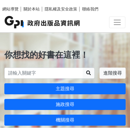
跳至主要內容區塊
網站導覽
│
關於本站
│
隱私權及安全政策
│
聯絡我們
你想找的好書在這裡！
搜尋
進階搜尋
主題搜尋
施政搜尋
機關搜尋