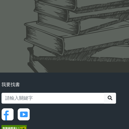
我要找書
搜尋