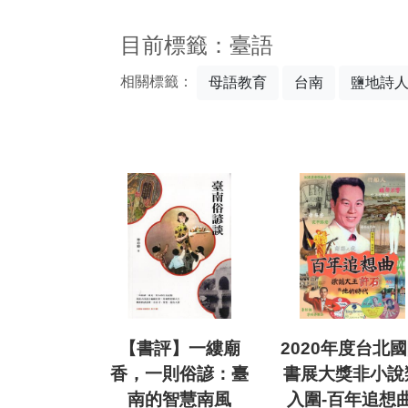
:::
目前標籤：臺語
相關標籤：
母語教育
台南
鹽地詩
【書評】一縷廟
2020年度台北
香，一則俗諺：臺
書展大獎非小說
南的智慧南風
入圍-百年追想曲