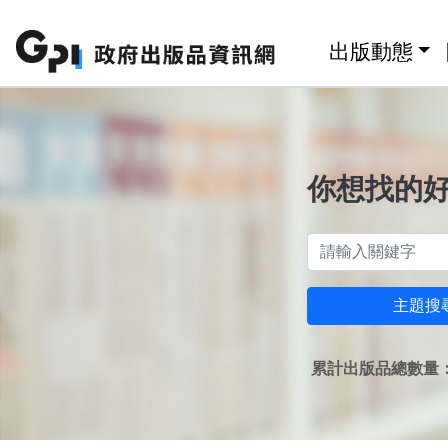
跳至主要內容區塊
:::
出版動態
你想找的
主題搜
累計出版品總數量：1