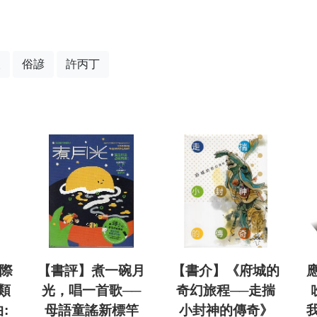
人
俗諺
許丙丁
國際
【書評】煮一碗月
【書介】《府城的
類
光，唱一首歌──
奇幻旅程──走揣
:
母語童謠新標竿
小封神的傳奇》