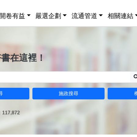
開卷有益
嚴選企劃
流通管道
相關連結
好書在這裡！
尋
施政搜尋
17,872