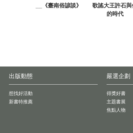
__《臺南俗諺談》
歌謠大王許石與
的時代
出版動態
嚴選企劃
想找好活動
得獎好書
新書特推薦
主題書展
焦點人物