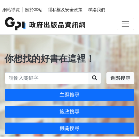
跳至主要內容區塊
網站導覽
│
關於本站
│
隱私權及安全政策
│
聯絡我們
你想找的好書在這裡！
搜尋
進階搜尋
主題搜尋
施政搜尋
機關搜尋