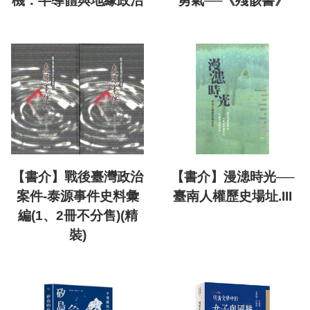
機：半導體與地緣政治
勇氣──《殘骸書》
【書介】戰後臺灣政治
【書介】漫漶時光──
案件-泰源事件史料彙
臺南人權歷史場址.III
編(1、2冊不分售)(精
裝)