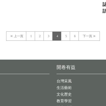
上一頁
1
2
3
4
5
6
下一頁
開卷有益
台灣采風
生活藝術
文化歷史
教育學習