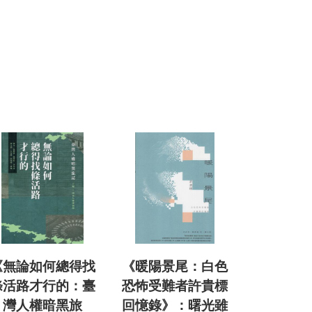
《無論如何總得找
《暖陽景尾：白色
條活路才行的：臺
恐怖受難者許貴標
灣人權暗黑旅
回憶錄》：曙光雖