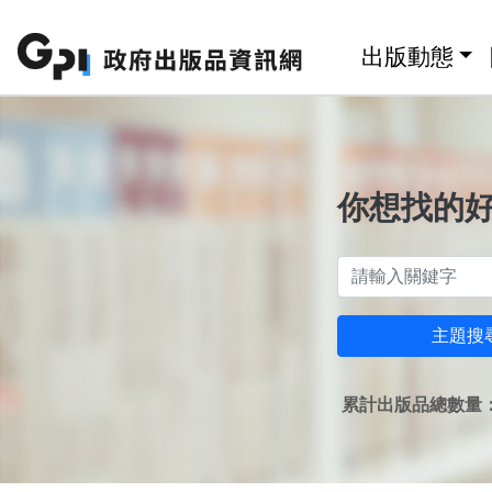
跳至主要內容區塊
:::
出版動態
你想找的
主題搜
累計出版品總數量：1