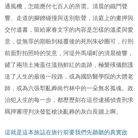
通風機，怎能應付七百人的所需。清晨的鐵門聲
響、走道的腳鐐碰撞與送別歌聲，法庭上的畫押與
交付遺書，留給家眷文字的內容是怎樣的溫柔與愛
意，從無罪的期盼到核覆後的死刑朱砂圈可，行刑
前面對拍照時的笑意，河堤外馬場町的清晨槍響，
鏟了兩培土掩蓋住溫熱鮮紅的血跡，極樂殯儀館護
送了人生的最後一段路，或為國防醫學院的大體老
師，或為六張犁亂葬崗竹林中的一朵無名孤魂。政
治犯人生的每一步，都歷歷刻在這些逮捕偵查刑求
羈押審理判決發監槍決亂葬的灰白長牆上啊。
這就是這本旅誌在旅行前要我們先聽聽的真實故