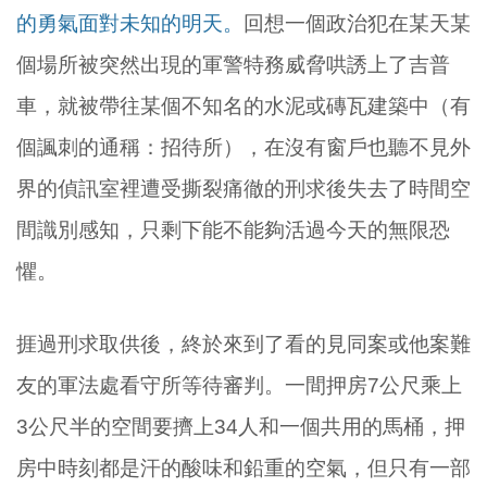
的勇氣面對未知的明天。
回想一個政治犯在某天某
個場所被突然出現的軍警特務威脅哄誘上了吉普
車，就被帶往某個不知名的水泥或磚瓦建築中（有
個諷刺的通稱：招待所），在沒有窗戶也聽不見外
界的偵訊室裡遭受撕裂痛徹的刑求後失去了時間空
間識別感知，只剩下能不能夠活過今天的無限恐
懼。
捱過刑求取供後，終於來到了看的見同案或他案難
友的軍法處看守所等待審判。一間押房7公尺乘上
3公尺半的空間要擠上34人和一個共用的馬桶，押
房中時刻都是汗的酸味和鉛重的空氣，但只有一部