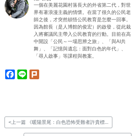
一個在美麗花園村落長大的外省第二代，對世
界有著浪漫主義的情懷。在當了很久的公民老
師之後，才突然頓悟公民教育是怎麼一回事。
因為館長（是人博館的俊宏）的啟發，從此栽
入將審議民主帶入公民教育的行動。目前在高
中開設「公民～一場思辨之旅」、「與AI共
舞」、「記憶與遺忘：面對白色的年代」、
「尋人啟事」等課程與教案。
Facebook(另
Line(另
Plurk(另
開
開
開
新
新
新
視
視
視
窗)
窗)
窗)
<上一篇 《暖陽景尾：白色恐怖受難者許貴標...