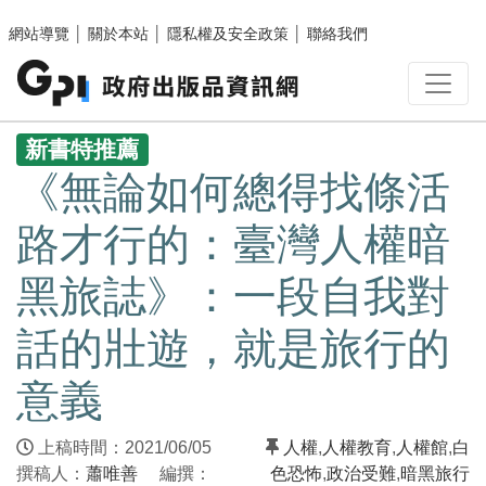
跳至主要內容區塊
網站導覽
│
關於本站
│
隱私權及安全政策
│
聯絡我們
:::
新書特推薦
《無論如何總得找條活
路才行的：臺灣人權暗
黑旅誌》：一段自我對
話的壯遊，就是旅行的
意義
上稿時間：2021/06/05
人權
,
人權教育
,
人權館
,
白
撰稿人：
蕭唯善
編撰：
色恐怖
,
政治受難
,
暗黑旅行