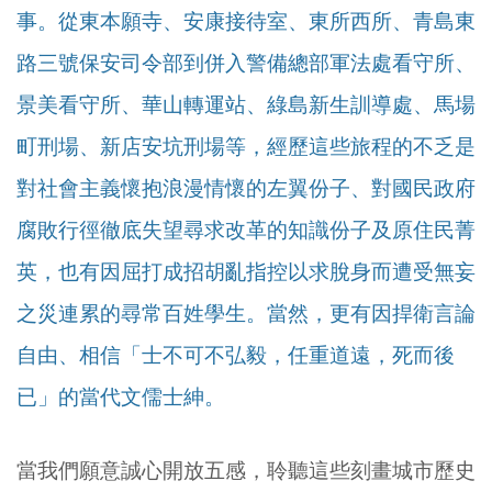
事。從東本願寺、安康接待室、東所西所、青島東
路三號保安司令部到併入警備總部軍法處看守所、
景美看守所、華山轉運站、綠島新生訓導處、馬場
町刑場、新店安坑刑場等，經歷這些旅程的不乏是
對社會主義懷抱浪漫情懷的左翼份子、對國民政府
腐敗行徑徹底失望尋求改革的知識份子及原住民菁
英，也有因屈打成招胡亂指控以求脫身而遭受無妄
之災連累的尋常百姓學生。當然，更有因捍衛言論
自由、相信「士不可不弘毅，任重道遠，死而後
已」的當代文儒士紳。
當我們願意誠心開放五感，聆聽這些刻畫城市歷史