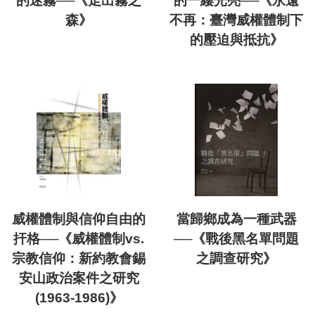
的迷霧──《走出霧之
的一縷光亮──《永遠
森》
不再：臺灣威權體制下
的壓迫與抵抗》
威權體制與信仰自由的
當歸鄉成為一種武器
扞格──《威權體制vs.
──《戰後黑名單問題
宗教信仰：新約教會錫
之調查研究》
安山政治案件之研究
(1963-1986)》