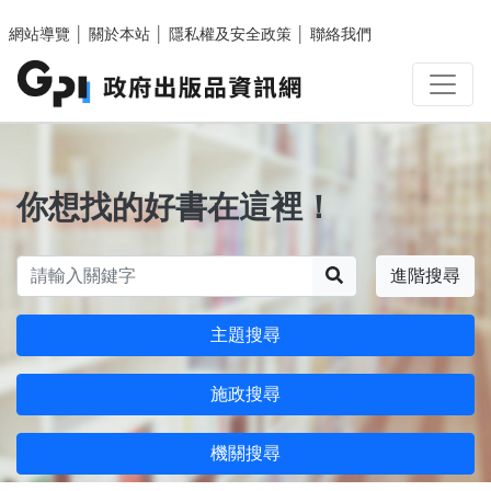
跳至主要內容區塊
網站導覽
│
關於本站
│
隱私權及安全政策
│
聯絡我們
你想找的好書在這裡！
搜尋
進階搜尋
主題搜尋
施政搜尋
機關搜尋