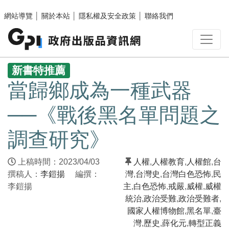
跳至主要內容區塊
網站導覽
│
關於本站
│
隱私權及安全政策
│
聯絡我們
:::
新書特推薦
當歸鄉成為一種武器
──《戰後黑名單問題之
調查研究》
上稿時間：2023/04/03
人權
,
人權教育
,
人權館
,
台
撰稿人：
李鎧揚
編撰：
灣
,
台灣史
,
台灣白色恐怖
,
民
李鎧揚
主
,
白色恐怖
,
戒嚴
,
威權
,
威權
統治
,
政治受難
,
政治受難者
,
國家人權博物館
,
黑名單
,
臺
灣
,
歷史
,
薛化元
,
轉型正義