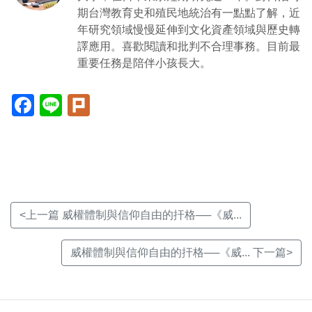
期台灣教育史和殖民地統治有一點點了解，近
年研究領域慢慢延伸到文化資產領域與歷史轉
譯應用。喜歡閱讀和批判不合理事務。目前最
重要任務是陪伴小孩長大。
Facebook(另
Line(另
Plurk(另
開
開
開
新
新
新
視
視
視
窗)
窗)
窗)
<上一篇 威權體制與信仰自由的扞格──《威...
威權體制與信仰自由的扞格──《威... 下一篇>