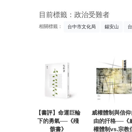
:::
目前標籤：政治受難者
相關標籤：
台中市文化局
錫安山
【書評】命運巨輪
威權體制與信仰
下的勇氣──《殘
由的扞格──《
骸書》
權體制vs.宗教