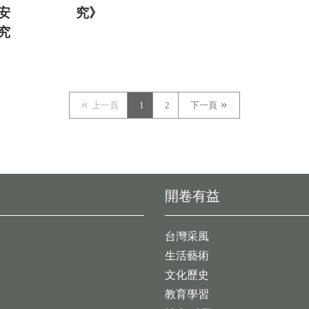
安
究》
究
》
上一頁
1
2
下一頁
開卷有益
台灣采風
生活藝術
文化歷史
教育學習