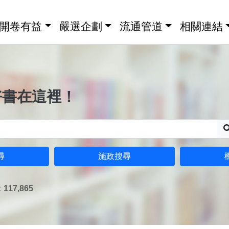
開卷有益
嚴選企劃
流通管道
相關連結
好書在這裡！
尋
施政搜尋
17,865