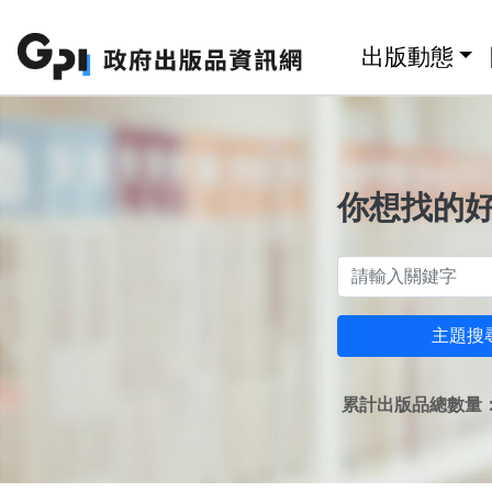
跳至主要內容區塊
:::
出版動態
你想找的
主題搜
累計出版品總數量：1