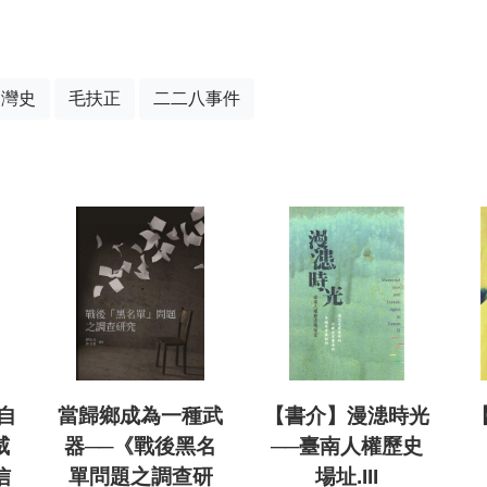
台灣史
毛扶正
二二八事件
自
當歸鄉成為一種武
【書介】漫漶時光
威
器──《戰後黑名
──臺南人權歷史
信
單問題之調查研
場址.III