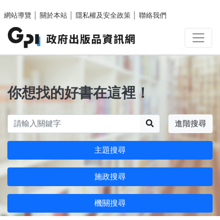
跳至主要內容區塊
網站導覽
│
關於本站
│
隱私權及安全政策
│
聯絡我們
你想找的好書在這裡！
搜尋
進階搜尋
主題搜尋
施政搜尋
機關搜尋