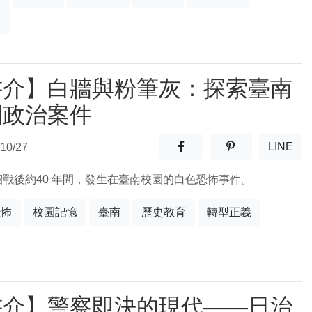
史
書介】白牆與粉筆灰：探索臺南
園政治案件
分享至facebook(另開新視窗
分享至噗浪(另開
LINE
10/27
(另開
紹戰後約40 年間，發生在臺南校園的白色恐怖事件。
恐怖
校園記憶
臺南
歷史教育
轉型正義
書介】警察即決的現代——日治