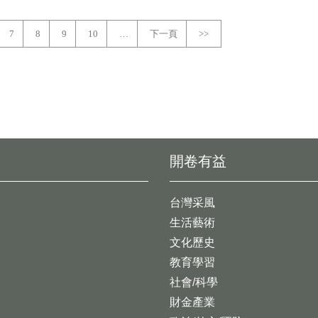
7
8
9
10
…
下一頁
>>
開卷有益
台灣采風
生活藝術
文化歷史
教育學習
社會/科學
財金產業