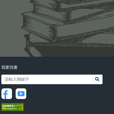
我要找書
搜尋