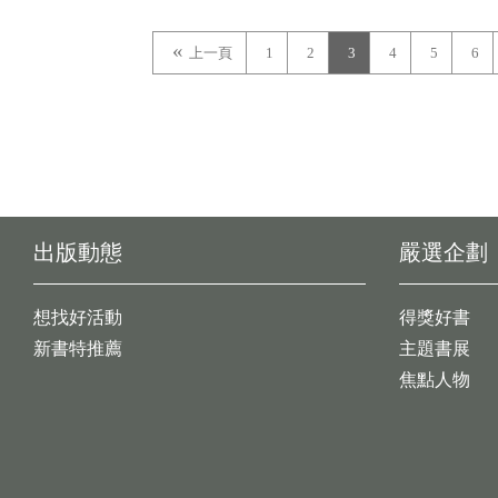
上一頁
1
2
3
4
5
6
出版動態
嚴選企劃
想找好活動
得獎好書
新書特推薦
主題書展
焦點人物