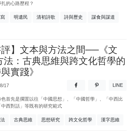
掙扎的心路歷程？
書寫
明遺民
清初詩歌
詩與歷史
謀食與謀道
書評】文本與方法之間──《文
‧方法：古典思維與跨文化哲學的
涉與實踐》
分享至facebook(另開新視窗
分享至噗浪(另開
LINE
8/17
(另開
特色首先是擱置以往「中國思想」、「中國哲學」、「中西比
「中西對話」等既有的研究範式
方法
古典思維
思想研究
跨文化哲學
漢字思維