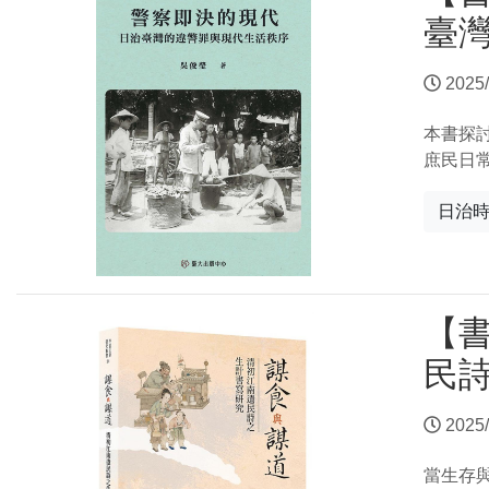
臺
2025/
本書探
庶民日
日治
【
民
2025/
當生存