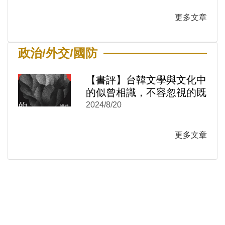
更多文章
政治/外交/國防
【書評】台韓文學與文化中
的似曾相識，不容忽視的既
視感──《冷戰的感覺結
2024/8/20
構：台韓文學與文化中的性
別與情感政治1950-1980》
更多文章
)
新視窗)
新視窗)