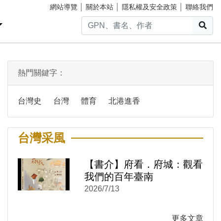
網站導覽
│
關於本站
│
隱私權及安全政策
│
聯絡我們
搜
熱門關鍵字：
台灣史
台灣
體育
北港進香
台灣采風
【書介】府看．府城：觀看
)
新視窗)
我們的百年臺南
新視窗)
2026/7/13
更多文章