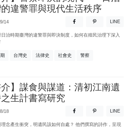
灣的違警罪與現代生活秩序
分享至facebook(另開新視窗
分享至噗浪(另開
LINE
9/14
(另開
討日治時期臺灣的違警罪與即決制度，如何在殖民治理下深入
常
時期
台灣史
法律史
社會史
警察
書介】謀食與謀道：清初江南遺
詩之生計書寫研究
分享至facebook(另開新視窗
分享至噗浪(另開
LINE
8/18
(另開
與理念產生衝突，明遺民該如何自處？ 他們撰寫的詩作，呈現