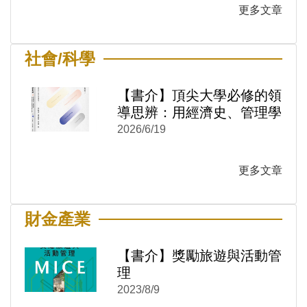
更多文章
)
新視窗)
社會/科學
新視窗)
【書介】頂尖大學必修的領
導思辨：用經濟史、管理學
與技術哲學看懂決策本質
2026/6/19
更多文章
財金產業
【書介】獎勵旅遊與活動管
)
新視窗)
理
新視窗)
2023/8/9