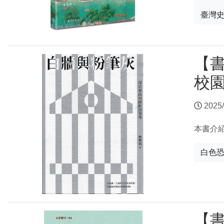
臺灣
【
校
2025/
本書介
白色
【