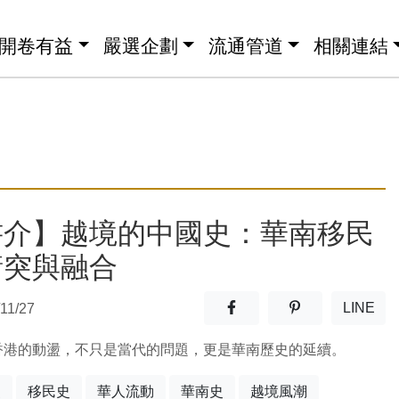
開卷有益
嚴選企劃
流通管道
相關連結
書介】越境的中國史：華南移民
衝突與融合
分享至facebook(另開新視窗
分享至噗浪(另開
LINE
11/27
(另開
香港的動盪，不只是當代的問題，更是華南歷史的延續。
史
移民史
華人流動
華南史
越境風潮