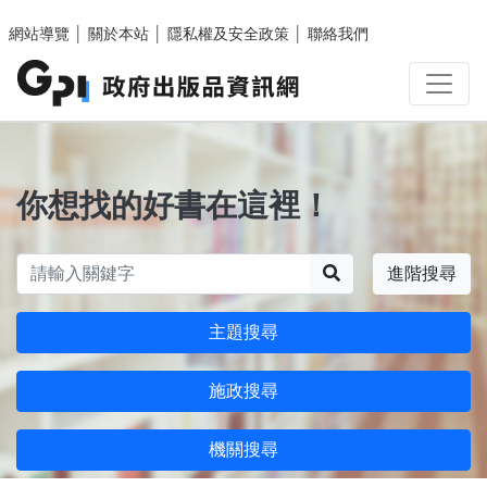
跳至主要內容區塊
網站導覽
│
關於本站
│
隱私權及安全政策
│
聯絡我們
你想找的好書在這裡！
搜尋
進階搜尋
主題搜尋
施政搜尋
機關搜尋