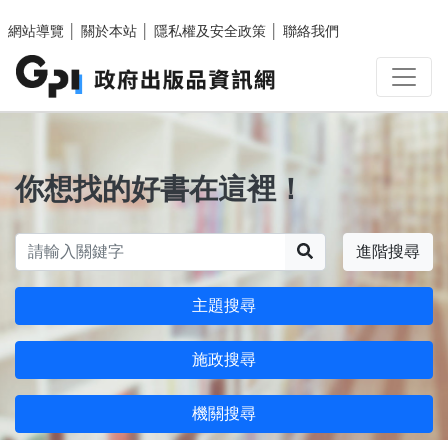
跳至主要內容區塊
網站導覽
│
關於本站
│
隱私權及安全政策
│
聯絡我們
你想找的好書在這裡！
搜尋
進階搜尋
主題搜尋
施政搜尋
機關搜尋