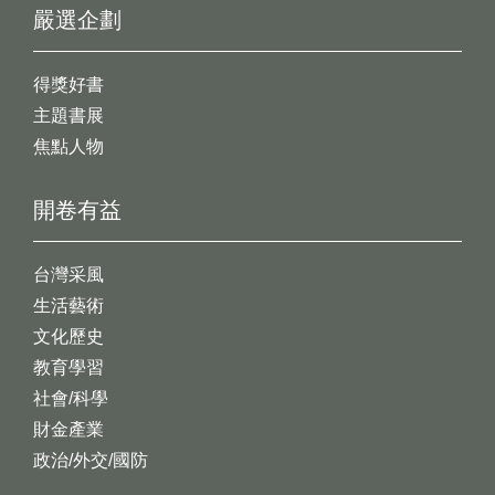
嚴選企劃
得獎好書
主題書展
焦點人物
開卷有益
台灣采風
生活藝術
文化歷史
教育學習
社會/科學
財金產業
政治/外交/國防