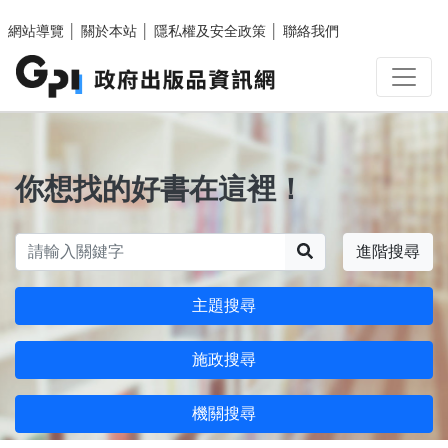
跳至主要內容區塊
網站導覽
│
關於本站
│
隱私權及安全政策
│
聯絡我們
你想找的好書在這裡！
搜尋
進階搜尋
主題搜尋
施政搜尋
機關搜尋