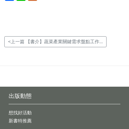
新
新
新
視
視
視
窗)
窗)
窗)
<上一篇 【書介】蔬菜產業關鍵需求盤點工作...
出版動態
想找好活動
新書特推薦