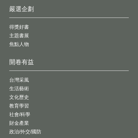
嚴選企劃
得獎好書
主題書展
焦點人物
開卷有益
台灣采風
生活藝術
文化歷史
教育學習
社會/科學
財金產業
政治/外交/國防