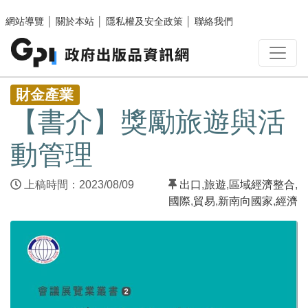
跳至主要內容區塊
網站導覽
│
關於本站
│
隱私權及安全政策
│
聯絡我們
:::
財金產業
【書介】獎勵旅遊與活
動管理
上稿時間：2023/08/09
出口
,
旅遊
,
區域經濟整合
,
國際
,
貿易
,
新南向國家
,
經濟