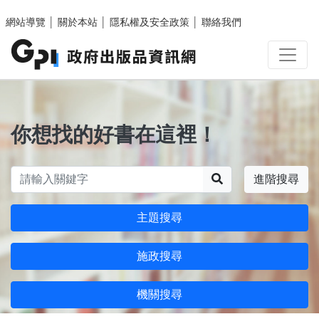
跳至主要內容區塊
網站導覽
│
關於本站
│
隱私權及安全政策
│
聯絡我們
你想找的好書在這裡！
搜尋
進階搜尋
主題搜尋
施政搜尋
機關搜尋