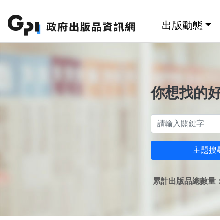
跳至主要內容區塊
:::
出版動態
你想找的
主題搜
累計出版品總數量：1