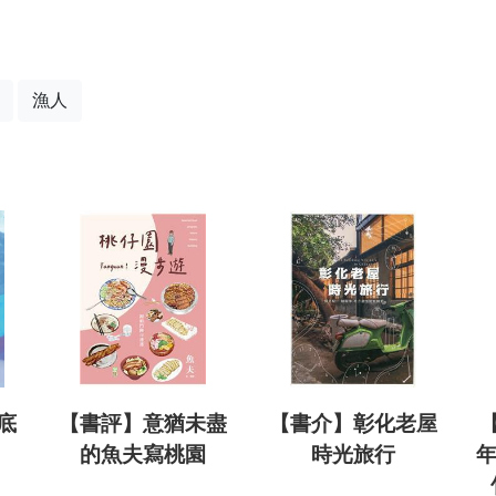
漁人
底
【書評】意猶未盡
【書介】彰化老屋
的魚夫寫桃園
時光旅行
年