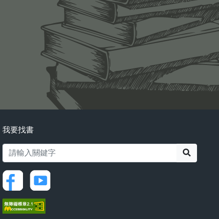
我要找書
搜尋