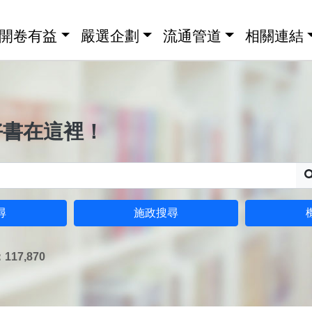
開卷有益
嚴選企劃
流通管道
相關連結
好書在這裡！
尋
施政搜尋
17,870