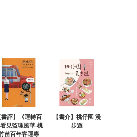
【書評】《運轉百
【書介】桃仔園 漫
看見監理風華-桃
步遊
竹苗百年客運專