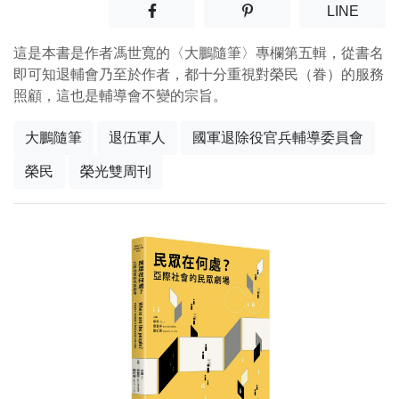
分享至facebook(另開新視窗)
分享至噗浪(另開新視窗)
(另開
LINE
這是本書是作者馮世寬的〈大鵬隨筆〉專欄第五輯，從書名
即可知退輔會乃至於作者，都十分重視對榮民（眷）的服務
照顧，這也是輔導會不變的宗旨。
大鵬隨筆
退伍軍人
國軍退除役官兵輔導委員會
榮民
榮光雙周刊