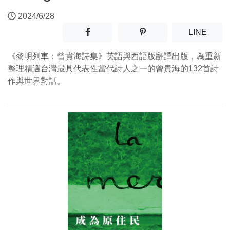
2024/6/28
分享至facebook(另開新視窗)
分享至噗浪(另開新視窗)
(另開
LINE
《黎明列車：曾貴海詩集》英語與西語版翻譯出版，為重新
整理精選台灣最具代表性當代詩人之一的曾貴海的132首詩
作與世界對話。