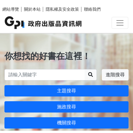
跳至主要內容區塊
網站導覽
│
關於本站
│
隱私權及安全政策
│
聯絡我們
你想找的好書在這裡！
搜尋
進階搜尋
主題搜尋
施政搜尋
機關搜尋