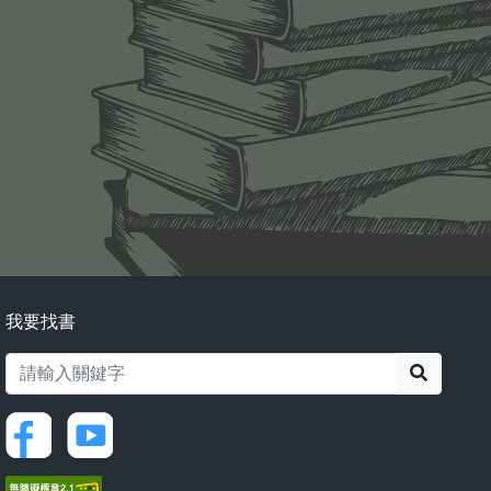
我要找書
搜尋