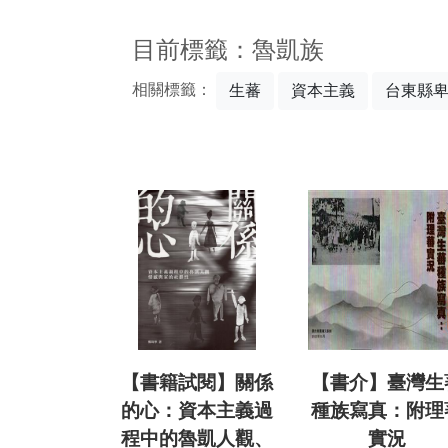
:::
目前標籤：魯凱族
相關標籤：
生蕃
資本主義
台東縣
【書籍試閱】關係
【書介】臺灣生
的心：資本主義過
種族寫真：附理
程中的魯凱人觀、
實況