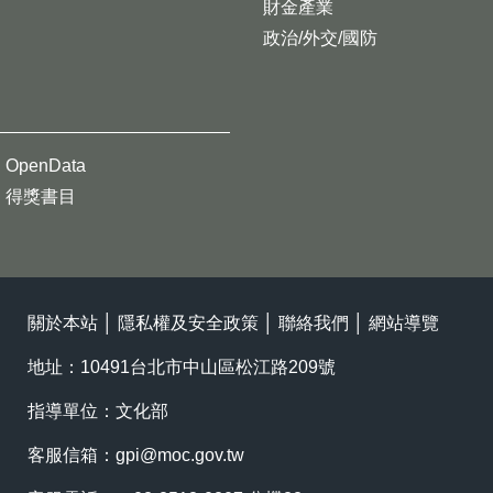
財金產業
政治/外交/國防
OpenData
得獎書目
關於本站
│
隱私權及安全政策
│
聯絡我們
│
網站導覽
地址：10491台北市中山區松江路209號
指導單位：文化部
客服信箱：
gpi@moc.gov.tw