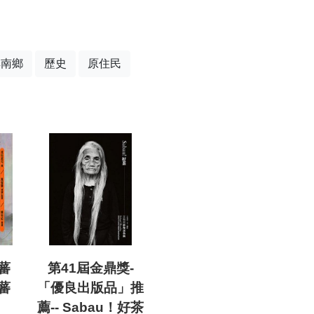
卑南鄉
歷史
原住民
蕃
第41屆金鼎獎-
蕃
「優良出版品」推
薦-- Sabau！好茶