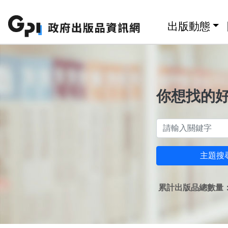
跳至主要內容區塊
:::
出版動態
你想找的
主題搜
累計出版品總數量：1