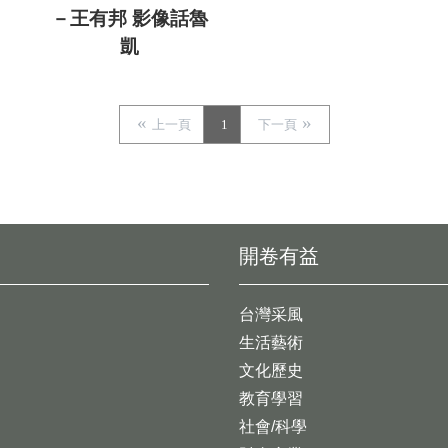
－王有邦 影像話魯
凱
上一頁
1
下一頁
開卷有益
台灣采風
生活藝術
文化歷史
教育學習
社會/科學