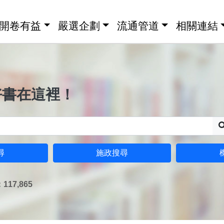
開卷有益
嚴選企劃
流通管道
相關連結
好書在這裡！
尋
施政搜尋
17,865