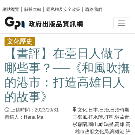
跳至主要內容區塊
網站導覽
│
關於本站
│
隱私權及安全政策
│
聯絡我們
:::
文化歷史
【書評】在臺日人做了
哪些事？──《和風吹撫
的港市：打造高雄日人
的故事》
上稿時間：2023/10/31
文化
,
日本
,
日治
,
日治時期
,
撰稿人：
Hena Ma
王御風
,
打水灣
,
打狗
,
吳孟青
,
杉森蘭
,
岡山
,
哈瑪星
,
高雄
,
高
雄市政府文化局
,
高雄港
,
許