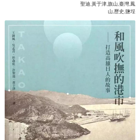
聖迪
,
黃于津
,
旗山
,
臺灣
,
鳳
山
,
歷史
,
鹽埕