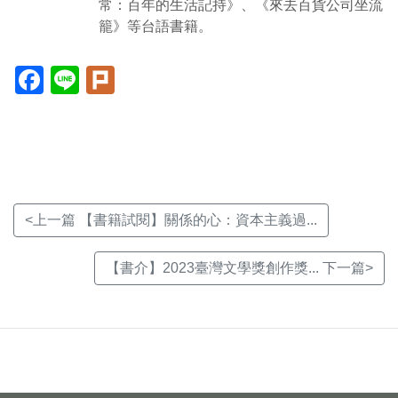
常：百年的生活記持》、《來去百貨公司坐流
籠》等台語書籍。
Facebook(另
Line(另
Plurk(另
開
開
開
新
新
新
視
視
視
窗)
窗)
窗)
<上一篇 【書籍試閱】關係的心：資本主義過...
【書介】2023臺灣文學獎創作獎... 下一篇>