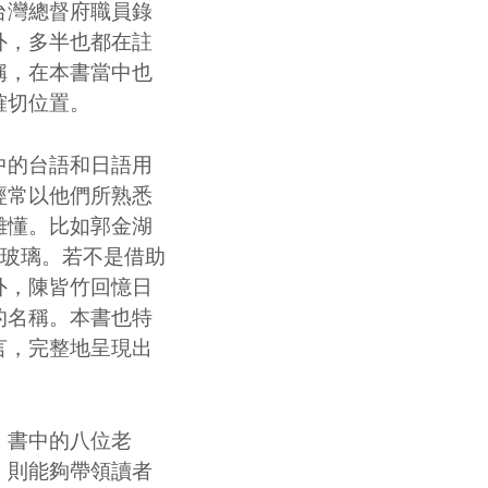
灣總督府職員錄
外，多半也都在註
稱，在本書當中也
確切位置。
的台語和日語用
經常以他們所熟悉
難懂。比如郭金湖
玻璃。若不是借助
外，陳皆竹回憶日
的名稱。本書也特
言，完整地呈現出
。書中的八位老
，則能夠帶領讀者