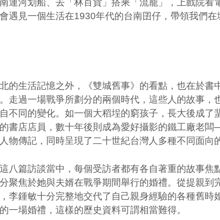
南運河划船、去「林百貨」搭乘「流籠」，上戲院看
會遇見一個生活在
1930
年代的台南囝仔，帶領我們在
的生活記憶之外，《雙城舊事》的看點，也在於書中
。走過一場戰爭所劃分的兩個時代，這些人的故事，
自不同的變化。如一個大稻埕的窮孩子，長大後成了
的書店店員，數十年後則成為愛好攝影的鐵工廠老闆─
人物傳記，同時呈現了二十世紀台灣人多種不同面向
八篇訪談當中，每個受訪者都有各自著重的故事焦點
分聚焦於她與夫婿在戰爭期間舉行的婚禮。從提親到
，李鍾敏十分完整地交代了自己親身經驗的各種舊時
的一場婚禮，這樣的歷史資料可謂相當難得。