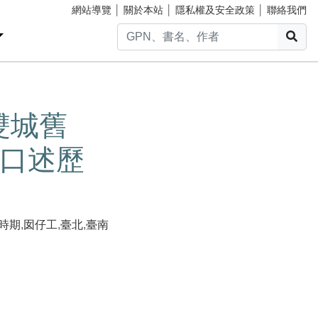
網站導覽
│
關於本站
│
隱私權及安全政策
│
聯絡我們
搜
雙城舊
口述歷
時期
,
囡仔工
,
臺北
,
臺南