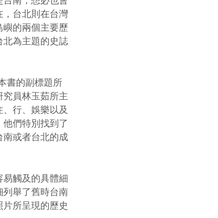
台南，想必也會
在，台北則在台灣
島嶼的兩個主要歷
台北為主題的史誌
本書的副標題所
研究員林玉茹所主
住、行、娛樂以及
，他們特別找到了
台南或者台北的成
易觸及的具體細
細列舉了舊時台南
照片
所呈現的歷史