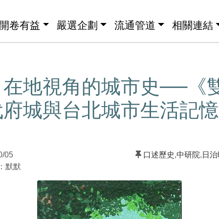
開卷有益
嚴選企劃
流通管道
相關連結
】在地視角的城市史──《
代府城與台北城市生活記憶
0/05
口述歷史
,
中研院
,
日治
：默默