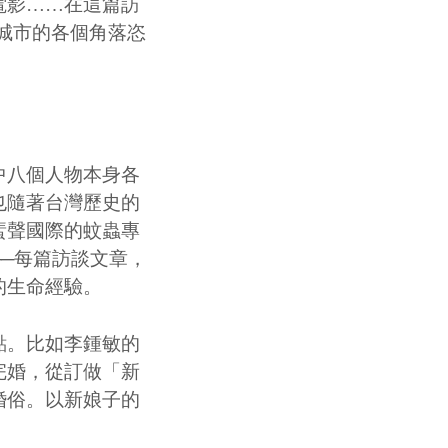
電影……在這篇訪
城市的各個角落恣
八個人物本身各
也隨著台灣歷史的
蜚聲國際的蚊蟲專
─每篇訪談文章，
的生命經驗。
。比如李鍾敏的
完婚，從訂做「新
婚俗。以新娘子的