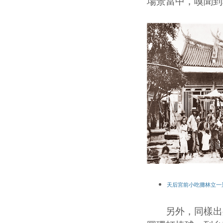
場景當中，嗅聞到
天后宮前小吃攤林立一
另外，同樣出身