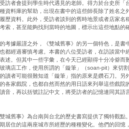
訪者會提到學生時代遇見的老師。得力於台史所「台
種資料庫的幫助，出現在書中的這些師長除了姓名之
履歷資料。此外，受訪者談到的舊時地景或者店家名
考索，甚至能夠找到當時的地圖，標示出這些地點的
考據嚴謹之外，《雙城舊事》的另一個特色，是書中
也都經過審慎考慮。本書的八位受訪者，在訪談當中
表述。但其中一些字彙，在今天已經顯得十分冷僻而
玻璃店工作，使用所謂的「鏇筆」（
soan-pit
）來切割
的讀者可能很難知道「鏇筆」指的原來是鑽石刀。另
的各家戲院，也都自然而然的用日語來列舉這些戲院
讀音，再以括號註記中文，將受訪者的記憶連同其語
城舊事》為台南與台北的歷史書寫提供了獨特觀點
期居住的這兩座城市所經歷的種種變化。他們的回憶