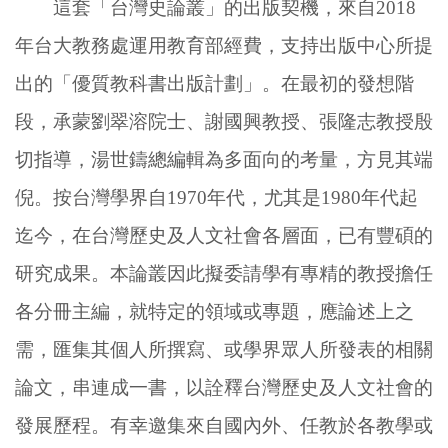
這套「台灣史論叢」的出版契機，來自2018
年台大教務處運用教育部經費，支持出版中心所提
出的「優質教科書出版計劃」。在最初的發想階
段，承蒙劉翠溶院士、謝國興教授、張隆志教授殷
切指導，湯世鑄總編輯為多面向的考量，方見其端
倪。按台灣學界自1970年代，尤其是1980年代起
迄今，在台灣歷史及人文社會各層面，已有豐碩的
研究成果。本論叢因此擬委請學有專精的教授擔任
各分冊主編，就特定的領域或專題，應論述上之
需，匯集其個人所撰寫、或學界眾人所發表的相關
論文，串連成一書，以詮釋台灣歷史及人文社會的
發展歷程。有幸邀集來自國內外、任教於各教學或