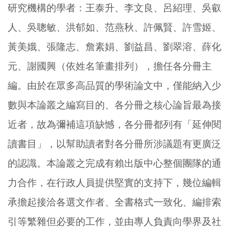
研究機構的學者：王泰升、李文良、呂紹理、吳叡
人、吳聰敏、洪郁如、范燕秋、許佩賢、許雪姬、
黃美娥、張隆志、詹素娟、劉益昌、劉翠溶、薛化
元、謝國興（依姓名筆畫排列），擔任各分冊主
編。由於在眾多高品質的學術論文中，僅能納入少
數與本論叢之編寫目的、各分冊之核心論旨最為接
近者，故為彌補這項缺憾，各分冊都列有「延伸閱
讀書目」，以幫助讀者對各分冊所涉議題有更廣泛
的認識。本論叢之完成有賴出版中心整個團隊的通
力合作，在行政人員提供堅實的支持下，幾位編輯
承擔起接洽各選文作者、全書格式一致化、編排索
引等繁雜但必要的工作，並由專人負責向學界及社