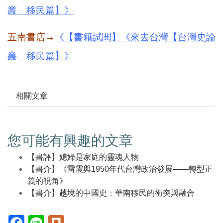
叢 移民篇】》
五南書店
→
《【書籍試閱】《來去台灣【台灣史論
叢 移民篇】》
相關文章
您可能有興趣的文章
【書評】媳婦是家庭的靈魂人物
【書介】《雷震與1950年代台灣政治發展——轉型正
義的視角》
【書介】越境的中國史：華南移民的衝突與融合
Facebook(另
Line(另
Plurk(另