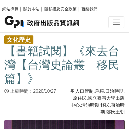
跳至主要內容區塊
網站導覽
│
關於本站
│
隱私權及安全政策
│
聯絡我們
:::
文化歷史
【書籍試閱】《來去台
灣【台灣史論叢 移民
篇】》
上稿時間：2020/10/27
人口管制
,
戶籍
,
日治時期
,
原住民
,
國立臺灣大學出版
中心
,
清領時期
,
移民
,
荷治時
期
,
鄭氏王朝