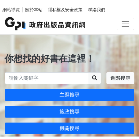
跳至主要內容區塊
網站導覽
│
關於本站
│
隱私權及安全政策
│
聯絡我們
你想找的好書在這裡！
搜尋
進階搜尋
主題搜尋
施政搜尋
機關搜尋