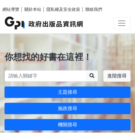
跳至主要內容區塊
網站導覽
│
關於本站
│
隱私權及安全政策
│
聯絡我們
你想找的好書在這裡！
搜尋
進階搜尋
主題搜尋
施政搜尋
機關搜尋