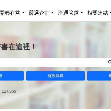
開卷有益
嚴選企劃
流通管道
相關連結
好書在這裡！
尋
施政搜尋
17,865