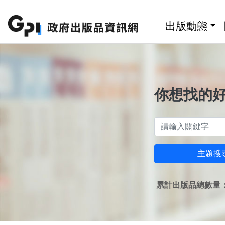
跳至主要內容區塊
:::
出版動態
你想找的
主題搜
累計出版品總數量：1