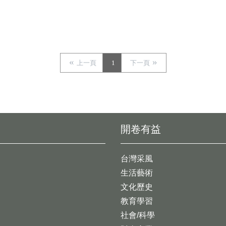
上一頁
1
下一頁
開卷有益
台灣采風
生活藝術
文化歷史
教育學習
社會/科學