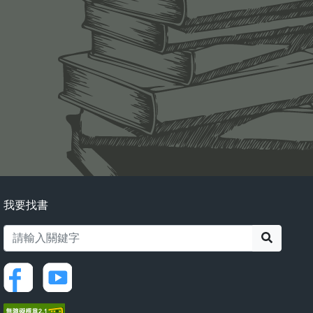
我要找書
搜尋