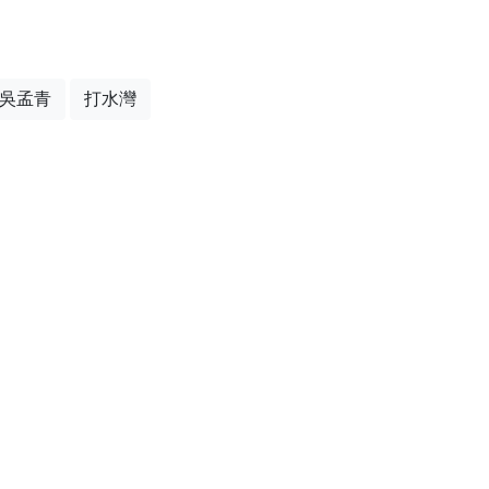
吳孟青
打水灣