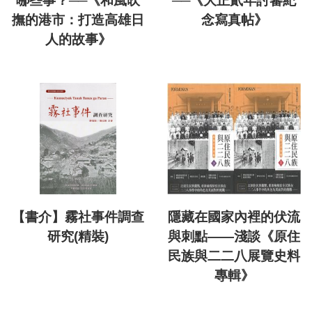
哪些事？──《和風吹
──《大正貳年討蕃紀
撫的港市：打造高雄日
念寫真帖》
人的故事》
【書介】霧社事件調查
隱藏在國家內裡的伏流
研究(精裝)
與刺點——淺談《原住
民族與二二八展覽史料
專輯》