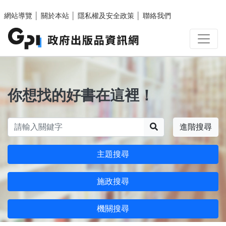
跳至主要內容區塊
網站導覽
│
關於本站
│
隱私權及安全政策
│
聯絡我們
你想找的好書在這裡！
搜尋
進階搜尋
主題搜尋
施政搜尋
機關搜尋