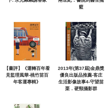
下: 水光粼粼講客家
兩世紀：書院到醫生搖
籃
【書評】《運轉百年看
2013年(第37屆)金鼎獎
見監理風華-桃竹苗百
優良出版品推薦-客庄
年客運專輯》
生活影像故事4-守望苗
栗．硬頸攝影群