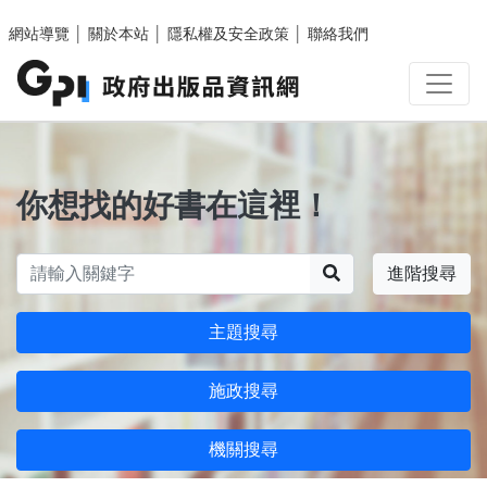
跳至主要內容區塊
網站導覽
│
關於本站
│
隱私權及安全政策
│
聯絡我們
你想找的好書在這裡！
搜尋
進階搜尋
主題搜尋
施政搜尋
機關搜尋