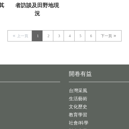
其
者訪談及田野地現
況
上一頁
1
2
3
4
5
6
下一頁
開卷有益
台灣采風
生活藝術
文化歷史
教育學習
社會/科學