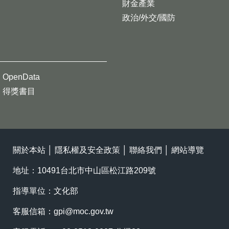
財金產業
政治/外交/國防
OpenData
得獎書目
關於本站
│
隱私權及安全政策
│
聯絡我們
│
網站導覽
地址：10491台北市中山區松江路209號
指導單位：文化部
客服信箱：
gpi@moc.gov.tw