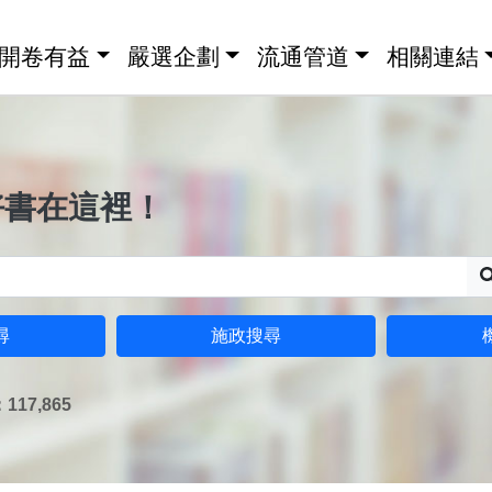
開卷有益
嚴選企劃
流通管道
相關連結
好書在這裡！
尋
施政搜尋
17,865