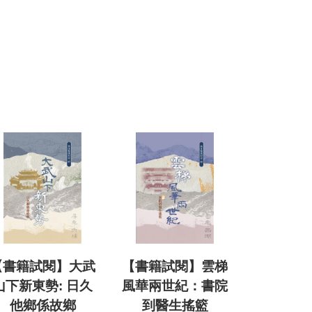
【書籍試閱】大武
【書籍試閱】雲梯
山下新東勢: 日久
風華兩世紀：書院
他鄉係故鄉
到醫生搖籃