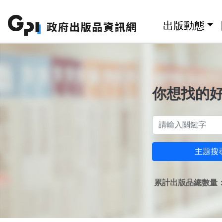
跳至主要內容區塊
:::
出版動態
你想找的
主題搜
累計出版品總數量：1