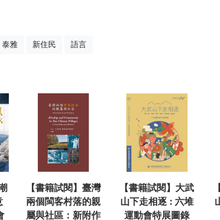
泰雅
新住民
語言
潮
【書籍試閱】臺灣
【書籍試閱】大武
意
兩個閩客村落的親
山下走相逐 : 六堆
會
屬與社區：新附作
運動會特展圖錄