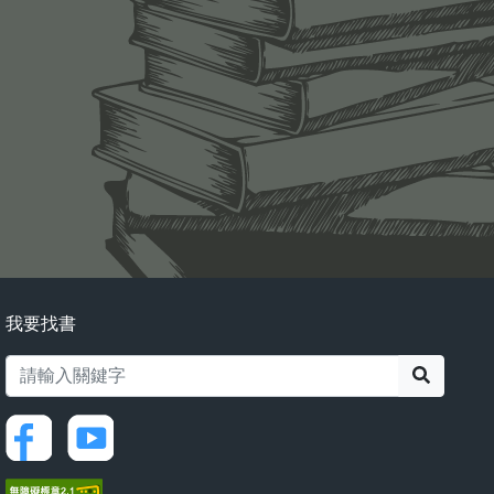
我要找書
搜尋