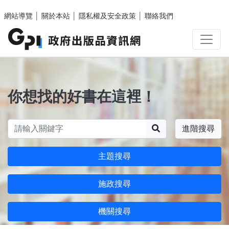
跳至主要內容區塊
網站導覽
│
關於本站
│
隱私權及安全政策
│
聯絡我們
你想找的好書在這裡！
搜尋
進階搜尋
主題搜尋
施政搜尋
機關搜尋