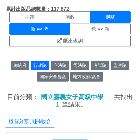
機關搜尋結果頁面
:::
累計出版品總數量：117,872
主題
施政
機關
新 => 舊
舊 => 新
匯出查詢
總統府
行政院
立法院
司法院
考試院
監察院
國家安全會議
地方政府/議會
目前分類：
國立嘉義女子高級中學
，共找出
1
筆結果。
機關分類 展開/收合