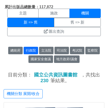
機關搜尋結果頁面
:::
累計出版品總數量：117,872
主題
施政
機關
新 => 舊
舊 => 新
匯出查詢
總統府
行政院
立法院
司法院
考試院
監察院
國家安全會議
地方政府/議會
目前分類：
國立公共資訊圖書館
，共找出
230
筆結果。
機關分類 展開/收合