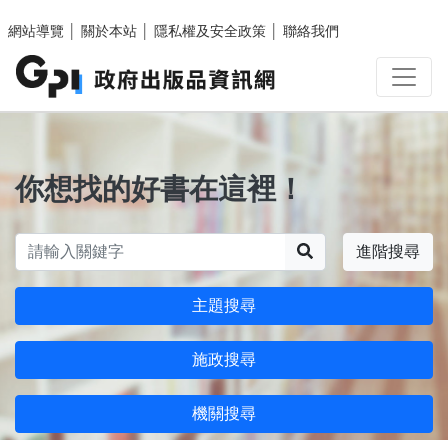
跳至主要內容區塊
網站導覽
│
關於本站
│
隱私權及安全政策
│
聯絡我們
你想找的好書在這裡！
搜尋
進階搜尋
主題搜尋
施政搜尋
機關搜尋