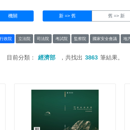
機關
新 => 舊
舊 => 新
行政院
立法院
司法院
考試院
監察院
國家安全會議
地
目前分類：
經濟部
，共找出
3863
筆結果。