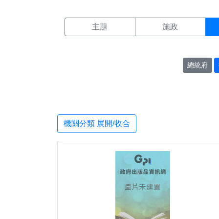
機關搜尋結果頁面
:::
主題
施政
總統府
機關分類 展開/收合