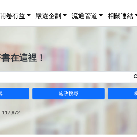
開卷有益
嚴選企劃
流通管道
相關連結
好書在這裡！
尋
施政搜尋
17,872