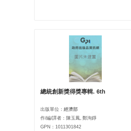
總統創新獎得獎專輯. 6th
出版單位：
經濟部
作/編/譯者：陳玉鳳, 鄭洵錚
GPN：1011301842