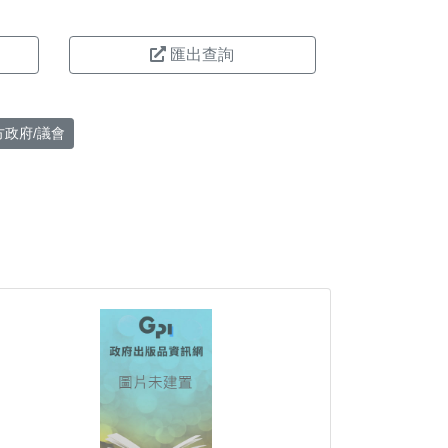
匯出查詢
方政府/議會