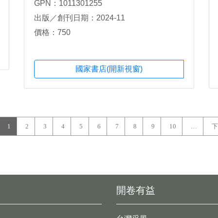
GPN：1011301255
出版／創刊日期：2024-11
價格：750
國家書店(開新視窗)
1
2
3
4
5
6
7
8
9
10
…
下
開卷有益