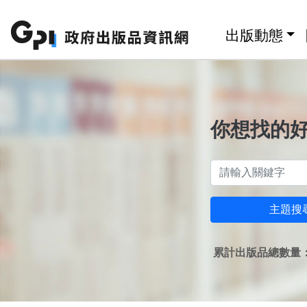
跳至主要內容區塊
:::
出版動態
你想找的
主題搜
累計出版品總數量：1